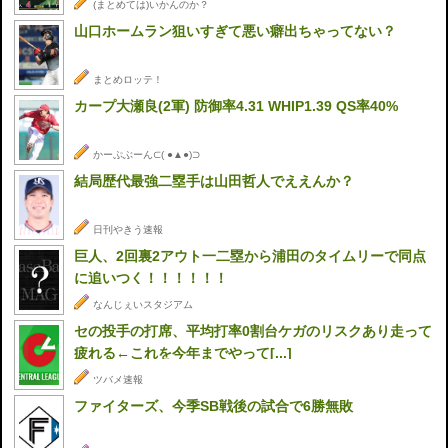
(まとめては)いかんのか？
山口ホームラン狙いすぎて悪い癖出ちゃってない？
まとめロッテ！
カープ大瀬良(2軍) 防御率4.31 WHIP1.39 QS率40%
かーぷぶーん⊂( ●▲●)⊃
結局歴代最強二塁手は山田哲人でええんか？
日刊やきう速報
巨人、2回裏2アウト一二塁から浦田のタイムリーで同点
に追いつく！！！！！！
なんじぇいスタジアム
セの投手の打席、平均打率0割台ケガのリスクあり走って
疲れる←これを今年までやって[...]
ツバメ速報
ファイターズ、今季SB戦後の試合で6勝無敗