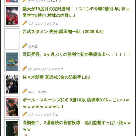
かーぷぶーん⊂( ●▲●)⊃
楽天が10度目の完封勝利！エスコンF今季2勝目 早川8回
零封で5勝目 村林の内野[...]
なんじぇいスタジアム
西武スタメン 先発:隅田知一郎（2026.8.8）
やみ速
野田昇吾、5ヶ月ぶりの勝利で初の準優進出へ！！！！！
(まとめては)いかんのか？
佐々木朗希 直近4試合の防御率1.88
MLB NEWS
ポール・スキーンズ(24) 9勝10敗 防御率3.96←こいつｗ
ｗｗｗｗｗｗｗｗ[...]
なんじぇいスタジアム
高橋奎二、2週連続の背信投球 池山監督すっぱい顔ｗｗ
ｗｗ