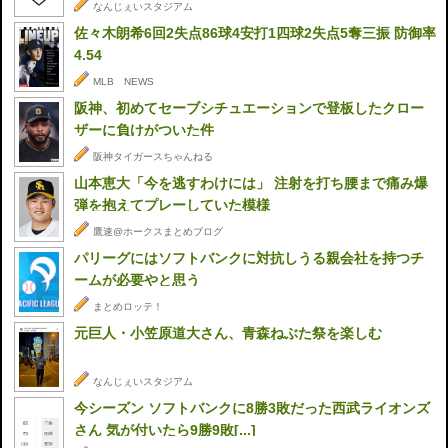
なんじぇいスタジアム
佐々木朗希6回2失点86球4安打1四球2失点5奪三振 防御率
4.54
MLB NEWS
阪神、初めてセーブシチュエーションで登板したクロー
ザーに負けがついた件
阪神タイガースちゃんねる
山本恵大「今を逃すわけには」 注射を打ち腰まで痛み爆
弾を抱えてプレーしていた模様
鷹速@ホークスまとめブログ
パリーグにはソフトバンクに対抗しうる親会社を持つチ
ームが必要やと思う
まとめロッテ！
元巨人・小笠原道大さん、青森ねぶた祭を楽しむ
なんじぇいスタジアム
今シーズン ソフトバンクに8勝3敗だった西武ライオンズ
さん 気が付いたら9勝9敗[...]