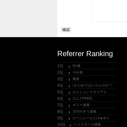
Referrer Ranking
1位
De速
2位
やみ速
3位
鷹速
4位
(まとめては)いかんのか？
5位
なんじぇいスタジアム
6位
なんJ PRIDE
7位
ポリー速報
8位
日刊やきう速報
9位
かーぷぶーん⊂( ●▲●)⊃
10位
ベイスターズ速報