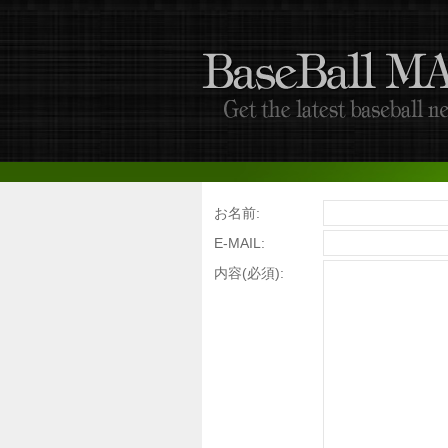
お名前:
E-MAIL:
内容(必須):