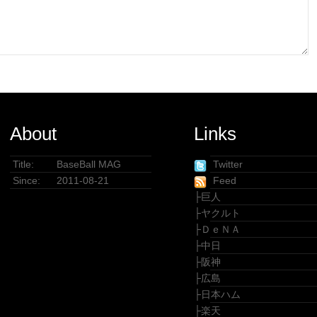
About
Links
Title:
BaseBall MAG
Twitter
Since:
2011-08-21
Feed
├
巨人
├
ヤクルト
├
ＤｅＮＡ
├
中日
├
阪神
├
広島
├
日本ハム
├
楽天