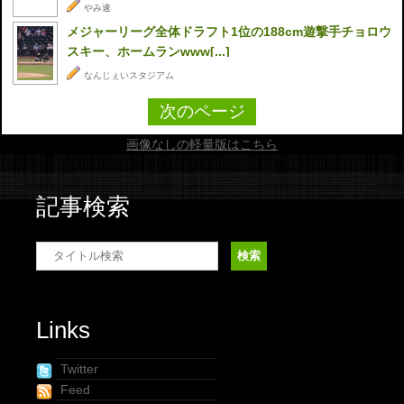
やみ速
メジャーリーグ全体ドラフト1位の188cm遊撃手チョロウ
スキー、ホームランwww[...]
なんじぇいスタジアム
次のページ
画像なしの軽量版はこちら
記事検索
Links
Twitter
Feed