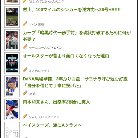
(まとめては)いかんのか？
村上、100マイルのシンカーを逆方向へ26号HR!!!!
ツバメ速報
カープ『暗黒時代一歩手前』を現状打破するために何が
必要？
かーぷぶーん⊂( ●▲●)⊃
オールスターが昔より面白くなくなった理由
まとめロッテ！
DeNA馬場皐輔、3年ぶり白星 サヨナラ呼び込む好投
「自分を信じて丁寧に投げた」
De速
岡本和真さん、出塁率2割台に突入
なんじぇいスタジアム
ベイスターズ、遂にAクラスへ