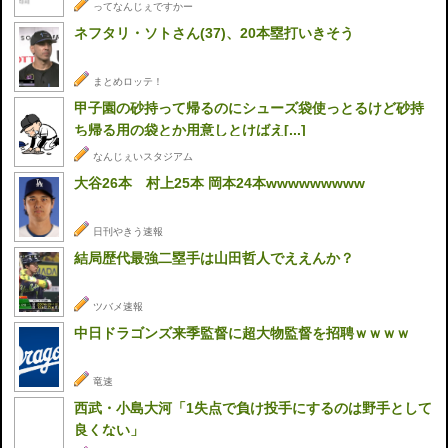
ってなんじぇですかー
ネフタリ・ソトさん(37)、20本塁打いきそう
まとめロッテ！
甲子園の砂持って帰るのにシューズ袋使っとるけど砂持
ち帰る用の袋とか用意しとけばえ[...]
なんじぇいスタジアム
大谷26本 村上25本 岡本24本wwwwwwwww
日刊やきう速報
結局歴代最強二塁手は山田哲人でええんか？
ツバメ速報
中日ドラゴンズ来季監督に超大物監督を招聘ｗｗｗｗ
竜速
西武・小島大河「1失点で負け投手にするのは野手として
良くない」