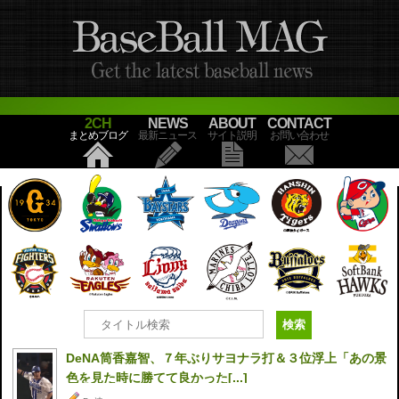
2CH
NEWS
ABOUT
CONTACT
まとめブログ
最新ニュース
サイト説明
お問い合わせ
DeNA筒香嘉智、７年ぶりサヨナラ打＆３位浮上「あの景
色を見た時に勝てて良かった[...]