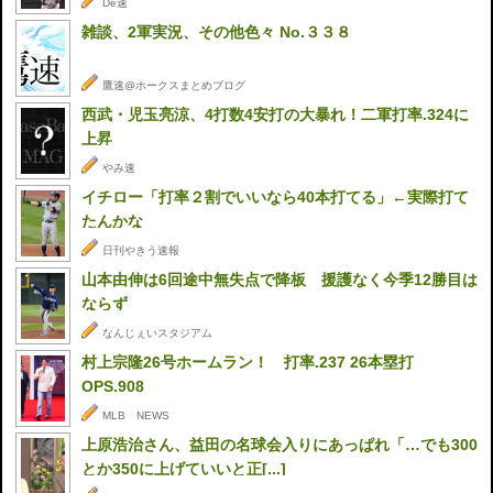
De速
雑談、2軍実況、その他色々 No.３３８
鷹速@ホークスまとめブログ
西武・児玉亮涼、4打数4安打の大暴れ！二軍打率.324に
上昇
やみ速
イチロー「打率２割でいいなら40本打てる」←実際打て
たんかな
日刊やきう速報
山本由伸は6回途中無失点で降板 援護なく今季12勝目は
ならず
なんじぇいスタジアム
村上宗隆26号ホームラン！ 打率.237 26本塁打
OPS.908
MLB NEWS
上原浩治さん、益田の名球会入りにあっぱれ「…でも300
とか350に上げていいと正[...]