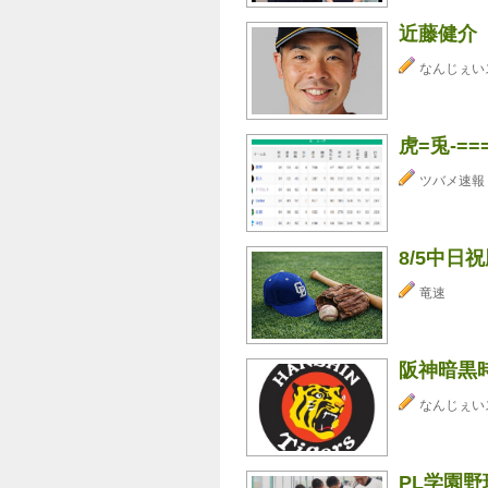
近藤健介（
なんじぇい
虎=兎-==
ツバメ速報
8/5中
竜速
阪神暗黒
なんじぇい
PL学園野