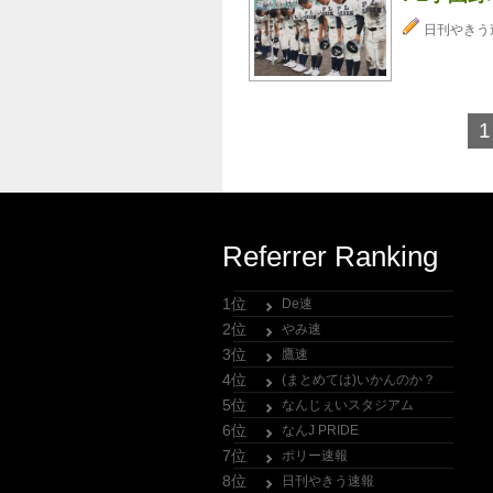
日刊やきう
1
Referrer Ranking
1位
De速
2位
やみ速
3位
鷹速
4位
(まとめては)いかんのか？
5位
なんじぇいスタジアム
6位
なんJ PRIDE
7位
ポリー速報
8位
日刊やきう速報