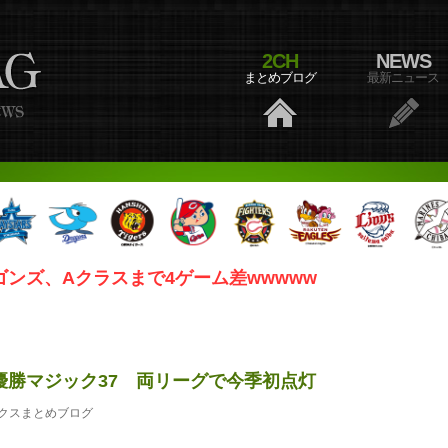
2CH
NEWS
まとめブログ
最新ニュース
ゴンズ、Aクラスまで4ゲーム差wwwww
優勝マジック37 両リーグで今季初点灯
クスまとめブログ