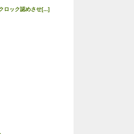
ック認めさせ[...]
人