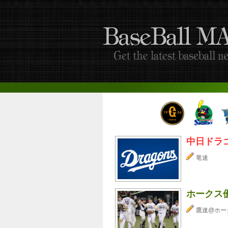
中日ドラ
竜速
ホークス
鷹速@ホー