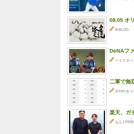
08.05 
B-BLOG
DeNAフ
ベイスター
二軍で無
日刊やきう
楽天、ガ
なんJ PRID