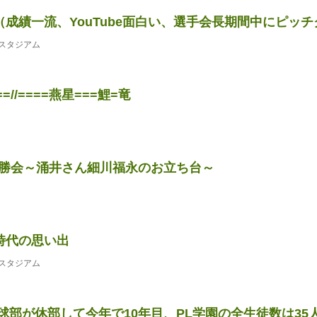
成績一流、YouTube面白い、選手会長期間中にピッチクロ
スタジアム
==//====燕星===鯉=竜
日祝勝会～涌井さん細川福永のお立ち台～
時代の思い出
スタジアム
球部が休部して今年で10年目、PL学園の全生徒数は35