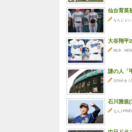
仙台育英
なんじぇい
大谷翔平
MLB NE
謎の人「甲
日刊やきう
石川雅規(
なんJ PRID
中日ドラゴ