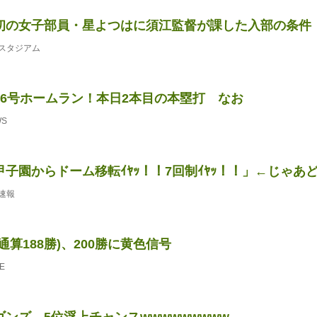
初の女子部員・星よつはに須江監督が課した入部の条件
スタジアム
26号ホームラン！本日2本目の本塁打 なお
WS
子園からドーム移転ｲﾔｯ！！7回制ｲﾔｯ！！」←じゃあ
速報
通算188勝)、200勝に黄色信号
E
ンズ、5位浮上チャンスwwwwwwwww