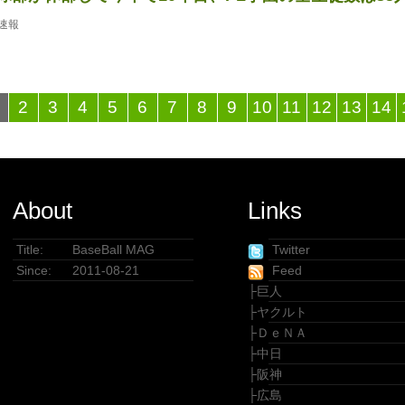
速報
2
3
4
5
6
7
8
9
10
11
12
13
14
About
Links
Title:
BaseBall MAG
Twitter
Since:
2011-08-21
Feed
├
巨人
├
ヤクルト
├
ＤｅＮＡ
├
中日
├
阪神
├
広島