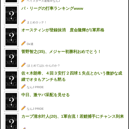
ベイスターズ速報＠なんJ
パ・リーグの打率ランキングwww
まとめロッテ！
オースティンが登録抹消 度会隆輝が1軍昇格
De速
菅野智之(35)、メジャー初勝利おめでとう！
(まとめては)いかんのか？
佐々木朗希、４回３安打２四球１失点とかいう微妙な成
績でオタもアンチも黙る
なんJ PRIDE
中日、激ヤバ采配を見せる
なんJ PRIDE
カープ清水叶人(20)、1軍合流！若鯉捕手にチャンス到来