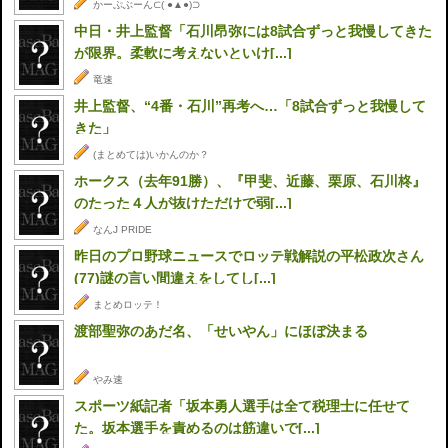
かーぷぶーん⊂( ●▲●)⊃
中日・井上監督「石川昂弥には8試合ずっと我慢してきた
が限界。柔軟に考えないといけ[...]
竜速
井上監督、“4番・石川”再考へ…「8試合ずっと我慢して
きた」
(まとめては)いかんのか？
ホークス（去年91勝）、『甲斐、近藤、栗原、石川柊』
のたった４人が抜けただけで弱[...]
なんJ PRIDE
昨日のプロ野球ニュースでロッテ戦解説の平松政次さん
(77)謎の言い間違えをしてし[...]
まとめロッテ！
渡部聖弥のあだ名、「せいやん」にほぼ決まる
やみ速
スポーツ紙記者「坂本勇人選手は全て税理士に任せて
た。坂本選手を責めるのは筋違いで[...]