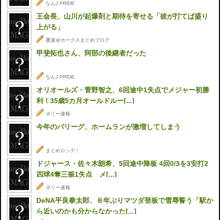
なんJ PRIDE
王会長、山川が起爆剤と期待を寄せる「彼が打てば盛り
上がる」
鷹速@ホークスまとめブログ
甲斐拓也さん、阿部の後継者だった
なんJ PRIDE
オリオールズ・菅野智之、6回途中1失点でメジャー初勝
利！35歳5カ月オールドルー[...]
ポリー速報
今年のパリーグ、ホームランが激増してしまう
まとめロッテ！
ドジャース・佐々木朗希、5回途中降板 4回0/3を3安打2
四球4奪三振1失点 メ[...]
ポリー速報
DeNA平良拳太郎、８年ぶりマツダ登板で雪辱誓う「駅か
ら近いのかも分からなかった[...]