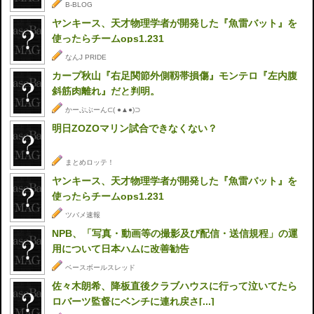
B-BLOG
ヤンキース、天才物理学者が開発した『魚雷バット』を
使ったらチームops1.231
なんJ PRIDE
カープ秋山『右足関節外側靱帯損傷』モンテロ『左内腹
斜筋肉離れ』だと判明。
かーぷぶーん⊂( ●▲●)⊃
明日ZOZOマリン試合できなくない？
まとめロッテ！
ヤンキース、天才物理学者が開発した『魚雷バット』を
使ったらチームops1.231
ツバメ速報
NPB、「写真・動画等の撮影及び配信・送信規程」の運
用について日本ハムに改善勧告
ベースボールスレッド
佐々木朗希、降板直後クラブハウスに行って泣いてたら
ロバーツ監督にベンチに連れ戻さ[...]