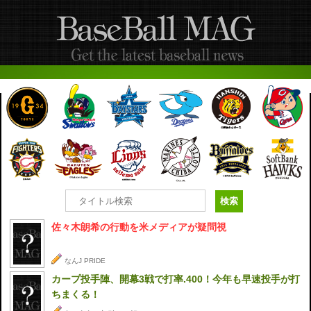
佐々木朗希の行動を米メディアが疑問視
なんJ PRIDE
カープ投手陣、開幕3戦で打率.400！今年も早速投手が打
ちまくる！