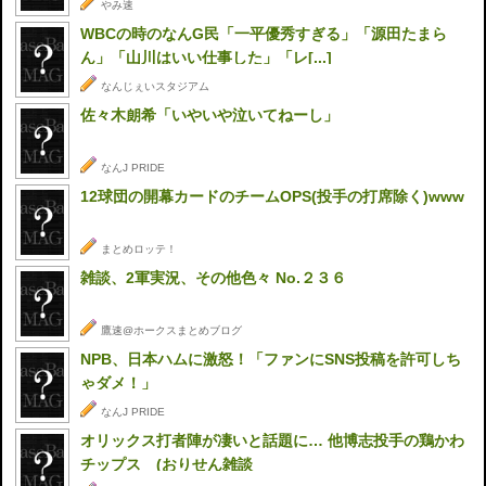
やみ速
WBCの時のなんG民「一平優秀すぎる」「源田たまら
ん」「山川はいい仕事した」「レ[...]
なんじぇいスタジアム
佐々木朗希「いやいや泣いてねーし」
なんJ PRIDE
12球団の開幕カードのチームOPS(投手の打席除く)www
まとめロッテ！
雑談、2軍実況、その他色々 No.２３６
鷹速@ホークスまとめブログ
NPB、日本ハムに激怒！「ファンにSNS投稿を許可しち
ゃダメ！」
なんJ PRIDE
オリックス打者陣が凄いと話題に… 他博志投手の鶏かわ
チップス (おりせん雑談