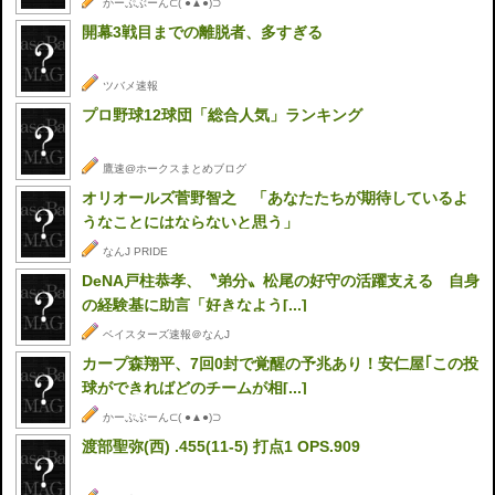
かーぷぶーん⊂( ●▲●)⊃
開幕3戦目までの離脱者、多すぎる
ツバメ速報
プロ野球12球団「総合人気」ランキング
鷹速@ホークスまとめブログ
オリオールズ菅野智之 「あなたたちが期待しているよ
うなことにはならないと思う」
なんJ PRIDE
DeNA戸柱恭孝、〝弟分〟松尾の好守の活躍支える 自身
の経験基に助言「好きなよう[...]
ベイスターズ速報＠なんJ
カープ森翔平、7回0封で覚醒の予兆あり！安仁屋｢この投
球ができればどのチームが相[...]
かーぷぶーん⊂( ●▲●)⊃
渡部聖弥(西) .455(11-5) 打点1 OPS.909