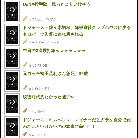
DeNA投手陣、思ったよりいけそう
ってなんじぇですかー
ドジャース・佐々木朗希、降板直後クラブハウスに戻る
もロバーツ監督に連れ戻される
ベースボールスレッド
中日の2進数打線ｗｗｗｗｗｗｗ
なんJ PRIDE
元ロッテ袴田英利さん急死、69歳
まとめロッテ！
現役時代見たかった選手w
ツバメ速報
ドジャース・キムヘソン「マイナーだと夕食を自分で買
わないといけないのが本当に辛い[...]
なんJ PRIDE