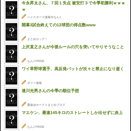
今永昇太さん、７回１失点 被安打３で今季初勝利ｗｗｗ
ｗ
ベイスターズ速報＠なんJ
開幕3試合終えての12球団の得点数www
まとめロッテ！
上沢直之さんが今後ルールの穴を突いてやりそうなこと
なんJ PRIDE
ワイ草野球選手、高反発バットが次々と禁止になり逝く
ポリー速報
達川光男さんの今季の順位予想
鷹速@ホークスまとめブログ
マエケン、最速145キロのストレートしか出せずに炎上
なんJ PRIDE