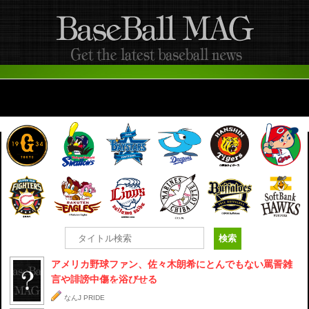
ADVERTISEMENT
アメリカ野球ファン、佐々木朗希にとんでもない罵詈雑
言や誹謗中傷を浴びせる
なんJ PRIDE