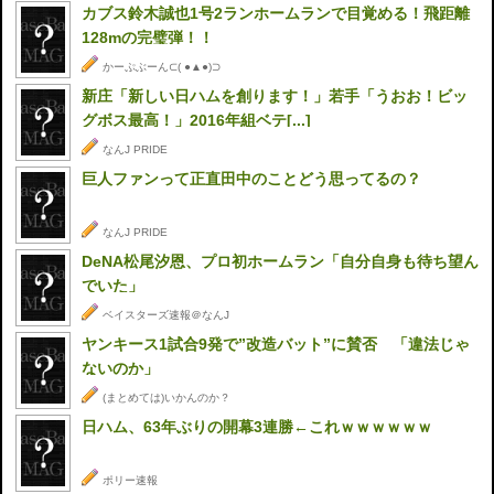
カブス鈴木誠也1号2ランホームランで目覚める！飛距離
128mの完璧弾！！
かーぷぶーん⊂( ●▲●)⊃
新庄「新しい日ハムを創ります！」若手「うおお！ビッ
グボス最高！」2016年組ベテ[...]
なんJ PRIDE
巨人ファンって正直田中のことどう思ってるの？
なんJ PRIDE
DeNA松尾汐恩、プロ初ホームラン「自分自身も待ち望ん
でいた」
ベイスターズ速報＠なんJ
ヤンキース1試合9発で”改造バット”に賛否 「違法じゃ
ないのか」
(まとめては)いかんのか？
日ハム、63年ぶりの開幕3連勝←これｗｗｗｗｗｗ
ポリー速報