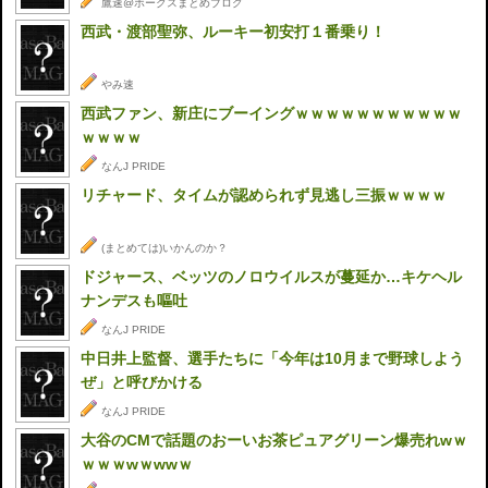
鷹速@ホークスまとめブログ
西武・渡部聖弥、ルーキー初安打１番乗り！
やみ速
西武ファン、新庄にブーイングｗｗｗｗｗｗｗｗｗｗｗ
ｗｗｗｗ
なんJ PRIDE
リチャード、タイムが認められず見逃し三振ｗｗｗｗ
(まとめては)いかんのか？
ドジャース、ベッツのノロウイルスが蔓延か…キケヘル
ナンデスも嘔吐
なんJ PRIDE
中日井上監督、選手たちに「今年は10月まで野球しよう
ぜ」と呼びかける
なんJ PRIDE
大谷のCMで話題のおーいお茶ピュアグリーン爆売れwｗ
ｗｗｗwｗwwｗ