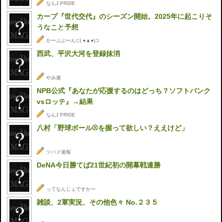
なんJ PRIDE
カープ『世代交代』のシーズン開始。2025年に起こりそ
うなこと予想
かーぷぶーん⊂( ●▲●)⊃
西武、平沢大河を登録抹消
やみ速
NPB公式『あなたが応援するのはどっち？ソフトバンク
vsロッテ』→結果
なんJ PRIDE
八村「野球ボール⚾を握って欲しい？ええけど」
ツバメ速報
DeNA今日勝てば21世紀初の開幕戦連勝
ってなんじぇですかー
雑談、2軍実況、その他色々 No.２３５