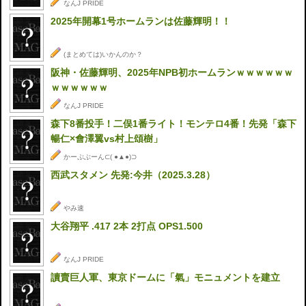
なんJ PRIDE
2025年開幕1号ホームランは佐藤輝明！！
(まとめては)いかんのか？
阪神・佐藤輝明、2025年NPB初ホームランｗｗｗｗｗｗ
ｗｗｗｗｗｗ
なんJ PRIDE
森下8番投手！二俣1番ライト！モンテロ4番！先発「森下
暢仁×會澤翼vs村上頌樹」
かーぷぶーん⊂( ●▲●)⊃
西武スタメン 先発:今井（2025.3.28）
やみ速
大谷翔平 .417 2本 2打点 OPS1.500
なんJ PRIDE
讀賣巨人軍、東京ドームに「氣」モニュメントを建立