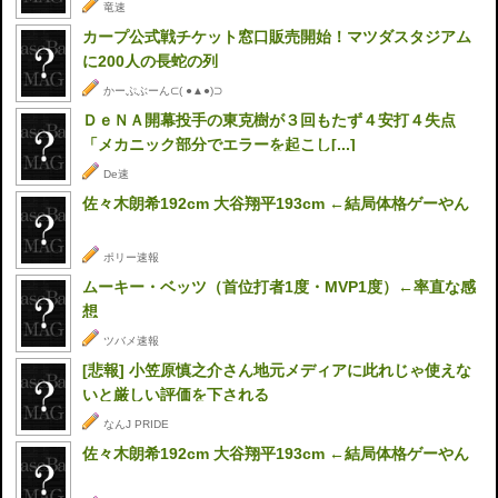
竜速
カープ公式戦チケット窓口販売開始！マツダスタジアム
に200人の長蛇の列
かーぷぶーん⊂( ●▲●)⊃
ＤｅＮＡ開幕投手の東克樹が３回もたず４安打４失点
「メカニック部分でエラーを起こし[...]
De速
佐々木朗希192cm 大谷翔平193cm ←結局体格ゲーやん
ポリー速報
ムーキー・ベッツ（首位打者1度・MVP1度）←率直な感
想
ツバメ速報
[悲報] 小笠原慎之介さん地元メディアに此れじゃ使えな
いと厳しい評価を下される
なんJ PRIDE
佐々木朗希192cm 大谷翔平193cm ←結局体格ゲーやん