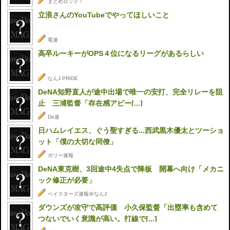
まとめロッテ！
立浪さんのYouTubeでやってほしいこと
竜速
高卒ルーキーがOPS４位になるリーグがあるらしい
なんJ PRIDE
DeNA知野直人が途中出場で唯一の安打、完全リレーを阻
止 三浦監督「存在感アピー[...]
De速
日ハムレイエス、ぐう聖すぎる...西武黒木優太とツーショ
ット「僕の大切な同僚」
ポリー速報
DeNA東克樹、3回途中4失点で降板 開幕へ向け「メカニ
ック修正が必要」
ベイスターズ速報＠なんJ
ダウンズが攻守で高評価 小久保監督「出塁率も含めて
つないでいく意識が高い。打線で[...]