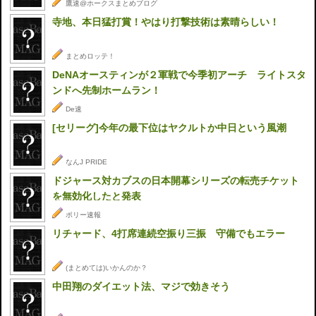
鷹速@ホークスまとめブログ
寺地、本日猛打賞！やはり打撃技術は素晴らしい！
まとめロッテ！
DeNAオースティンが２軍戦で今季初アーチ ライトスタ
ンドへ先制ホームラン！
De速
[セリーグ]今年の最下位はヤクルトか中日という風潮
なんJ PRIDE
ドジャース対カブスの日本開幕シリーズの転売チケット
を無効化したと発表
ポリー速報
リチャード、4打席連続空振り三振 守備でもエラー
(まとめては)いかんのか？
中田翔のダイエット法、マジで効きそう