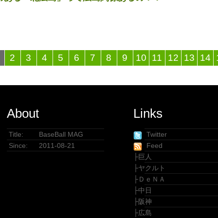
2
3
4
5
6
7
8
9
10
11
12
13
14
About
Links
Title:
BaseBall MAG
Twitter
Since:
2011-08-21
Feed
├
巨人
├
ヤクルト
├
ＤｅＮＡ
├
中日
├
阪神
├
広島