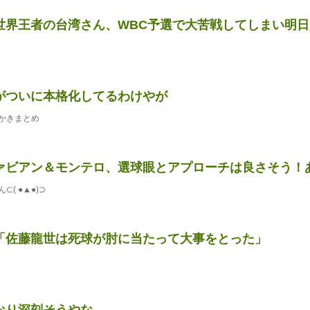
世界王者の台湾さん、WBC予選で大苦戦してしまい明
がついに本格化してるわけやが
かきまとめ
ァビアン＆モンテロ、選球眼とアプローチは良さそう！あと
( ●▲●)⊃
「佐藤龍世は死球が肘に当たって大事をとった」
なり深刻そうやな…