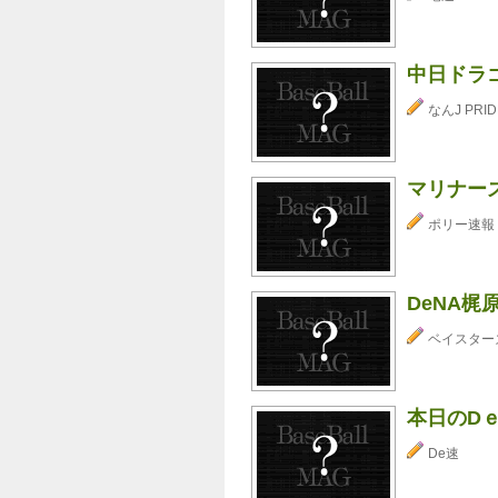
中日ドラ
なんJ PRID
マリナー
ポリー速報
DeNA梶原
ベイスター
本日のD
De速