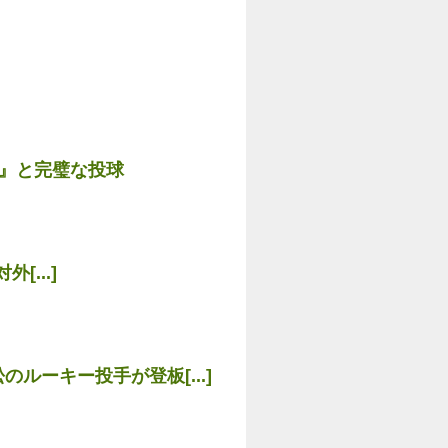
球』と完璧な投球
[...]
ーキー投手が登板[...]