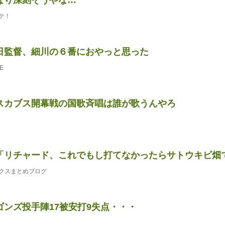
テ！
日監督、細川の６番におやっと思った
E
スカブス開幕戦の国歌斉唱は誰が歌うんやろ
「リチャード、これでもし打てなかったらサトウキビ畑
クスまとめブログ
ゴンズ投手陣17被安打9失点・・・