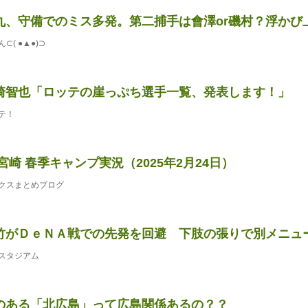
、守備でのミス多発。第二捕手は會澤or磯村？浮かび上が
( ●▲●)⊃
崎智也「ロッテの崖っぷち選手一覧、発表します！」
テ！
宮崎 春季キャンプ実況（2025年2月24日）
クスまとめブログ
竹がＤｅＮＡ戦での先発を回避 下肢の張りで別メニュー調
スタジアム
のある「北広島」って広島関係あるの？？