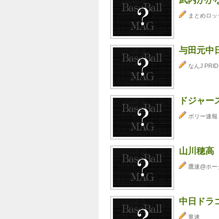
まとめロッ
与田元中
なんJ PRID
ドジャー
ポリー速報
山川穂高
鷹速@ホー
中日ドラ
竜速