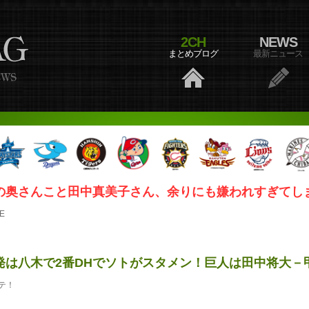
2CH
NEWS
まとめブログ
最新ニュース
の奥さんこと田中真美子さん、余りにも嫌われすぎてしまう.
E
発は八木で2番DHでソトがスタメン！巨人は田中将大－
テ！