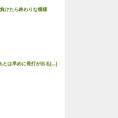
日負けたら終わりな模様
は早めに長打が出る[...]