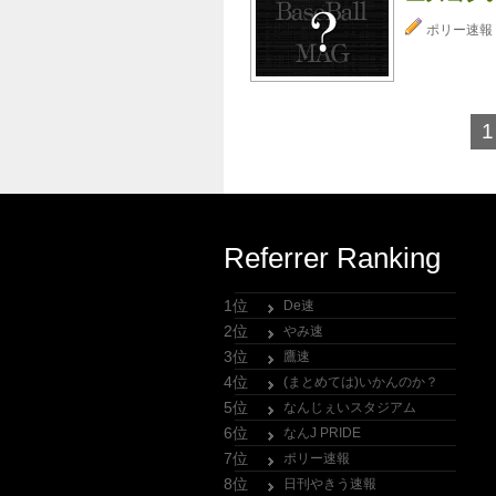
ポリー速報
1
Referrer Ranking
1位
De速
2位
やみ速
3位
鷹速
4位
(まとめては)いかんのか？
5位
なんじぇいスタジアム
6位
なんJ PRIDE
7位
ポリー速報
8位
日刊やきう速報