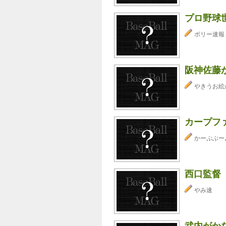
プロ野球
ポリー速報
阪神佐藤
やきうお絵
カープフ
かーぷぶーん⊂
西口監督
やみ速
武内がか