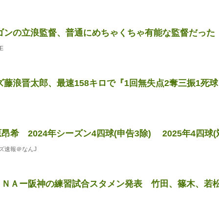
ゴンの立浪監督、普通にめちゃくちゃ有能な監督だった
E
ズ藤浪晋太郎、最速158キロで『1回無失点2奪三振1死
昂希 2024年シーズン4四球(申告3除) 2025年4四球(対外
ズ速報＠なんJ
ｅＮＡー阪神の練習試合スタメン発表 竹田、篠木、若松のル