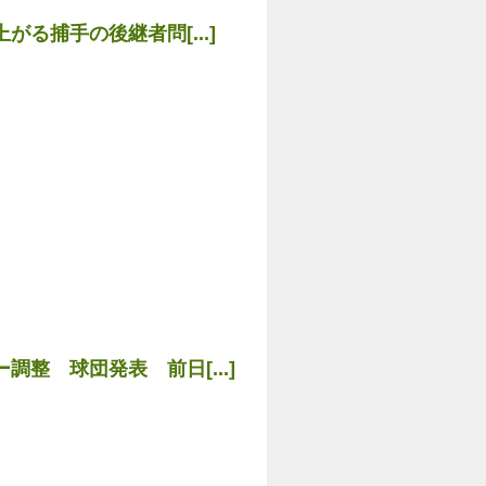
る捕手の後継者問[...]
整 球団発表 前日[...]