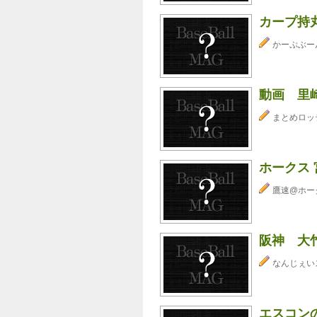
カープ持丸
かーぷぶーん⊂
動画 里
まとめロッ
ホークス 
鷹速@ホー
阪神 大
なんじぇい
エスコン