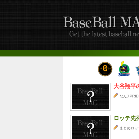
大谷翔平
なんJ PRID
ロッテ先
まとめロッ