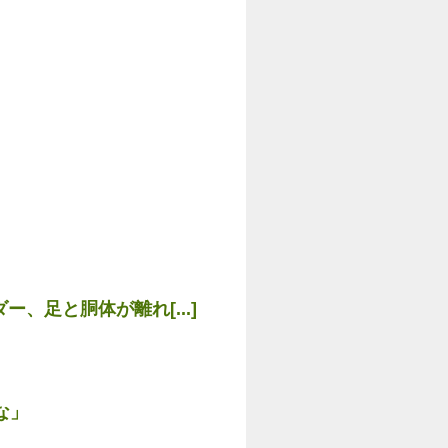
、足と胴体が離れ[...]
な」