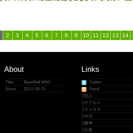
2
3
4
5
6
7
8
9
10
11
12
13
14
About
Links
Title:
BaseBall MAG
Twitter
Since:
2011-08-21
Feed
├
巨人
├
ヤクルト
├
ＤｅＮＡ
├
中日
├
阪神
├
広島