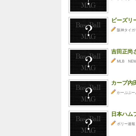
ビーズリ
阪神タイガ
吉田正尚
MLB NE
カープ内
かーぷぶーん⊂
日本ハム
ポリー速報