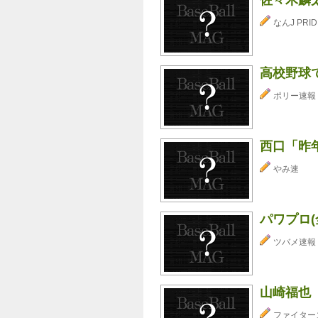
なんJ PRID
高校野球
ポリー速報
西口「昨
やみ速
パワプロ(
ツバメ速報
山崎福也
ファイター