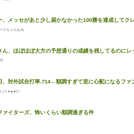
ー、メッセがあと少し届かなかった100勝を達成してク
ースちゃんねる
さん、ほぼほぼ大方の予想通りの成績を残してるのにレッド
WS
田、対外試合打率.714←順調すぎて逆に心配になるファ
( ●▲●)⊃
ファイターズ、怖いくらい順調過ぎる件