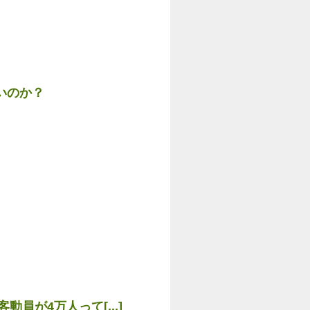
いのか？
員が4万人って[...]