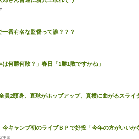
E
で一番有名な監督って誰？？？
年は何勝何敗？」春日「1勝1敗ですかね」
全員2頭身、直球がホップアップ、真横に曲がるスライダー
 今キャンプ初のライブＢＰで好投「今年の方がいいか
ズ王国