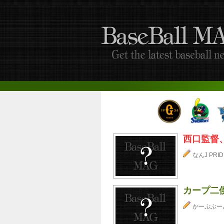
西口監督
なんJ PRID
カープ二俣
かーぷぶーん⊂