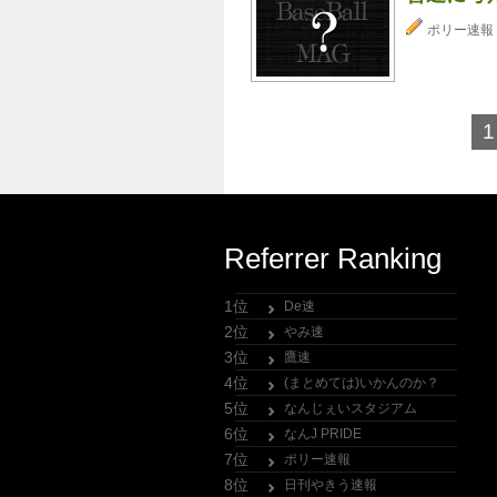
ポリー速報
1
Referrer Ranking
1位
De速
2位
やみ速
3位
鷹速
4位
(まとめては)いかんのか？
5位
なんじぇいスタジアム
6位
なんJ PRIDE
7位
ポリー速報
8位
日刊やきう速報