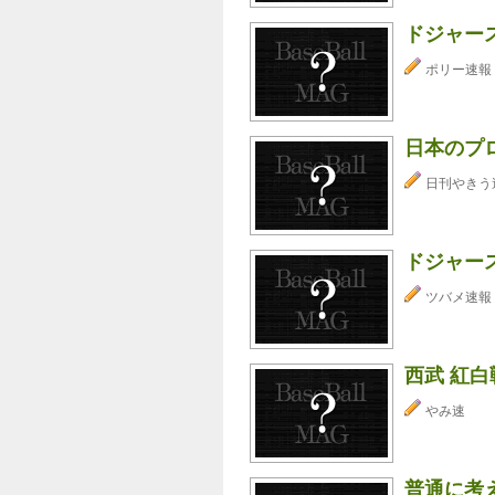
ドジャー
ポリー速報
日本のプ
日刊やきう
ドジャー
ツバメ速報
西武 紅白戦
やみ速
普通に考え