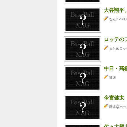
大谷翔平
なんJ PRID
ロッテの
まとめロッ
中日・高
竜速
今宮健太
鷹速@ホー
佐々木麟