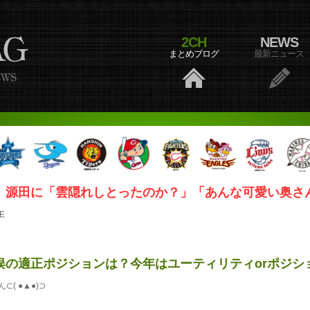
2CH
NEWS
まとめブログ
最新ニュース
、源田に「雲隠れしとったのか？」「あんな可愛い奥さん持
E
の適正ポジションは？今年はユーティリティorポジション
( ●▲●)⊃