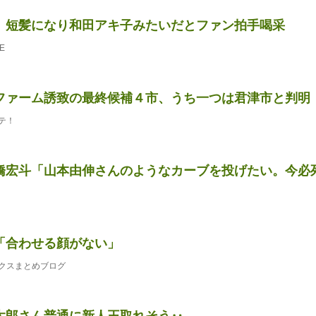
、短髪になり和田アキ子みたいだとファン拍手喝采
E
ファーム誘致の最終候補４市、うち一つは君津市と判明
テ！
橋宏斗「山本由伸さんのようなカーブを投げたい。今必
「合わせる顔がない」
クスまとめブログ
太郎さん普通に新人王取れそう‥