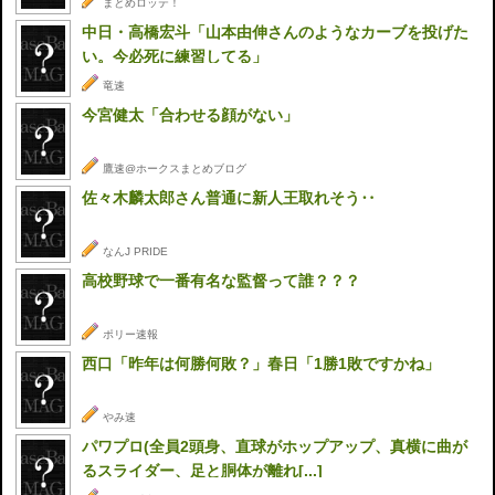
まとめロッテ！
中日・高橋宏斗「山本由伸さんのようなカーブを投げた
い。今必死に練習してる」
竜速
今宮健太「合わせる顔がない」
鷹速@ホークスまとめブログ
佐々木麟太郎さん普通に新人王取れそう‥
なんJ PRIDE
高校野球で一番有名な監督って誰？？？
ポリー速報
西口「昨年は何勝何敗？」春日「1勝1敗ですかね」
やみ速
パワプロ(全員2頭身、直球がホップアップ、真横に曲が
るスライダー、足と胴体が離れ[...]