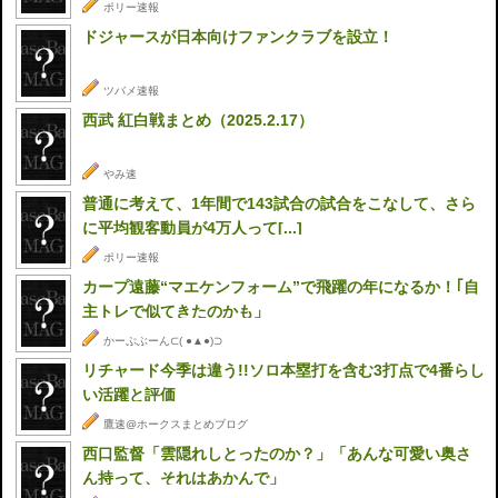
ポリー速報
ドジャースが日本向けファンクラブを設立！
ツバメ速報
西武 紅白戦まとめ（2025.2.17）
やみ速
普通に考えて、1年間で143試合の試合をこなして、さら
に平均観客動員が4万人って[...]
ポリー速報
カープ遠藤“マエケンフォーム”で飛躍の年になるか！｢自
主トレで似てきたのかも」
かーぷぶーん⊂( ●▲●)⊃
リチャード今季は違う!!ソロ本塁打を含む3打点で4番らし
い活躍と評価
鷹速@ホークスまとめブログ
西口監督「雲隠れしとったのか？」「あんな可愛い奥さ
ん持って、それはあかんで」