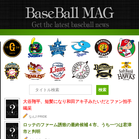
大谷翔平、短髪になり和田アキ子みたいだとファン拍手
喝采
なんJ PRIDE
ロッテのファーム誘致の最終候補４市、うち一つは君津
市と判明