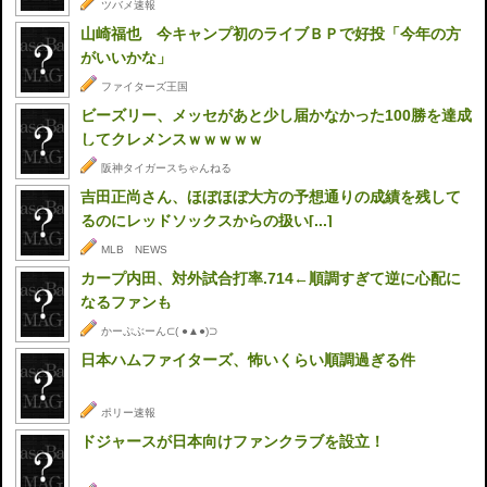
ツバメ速報
山崎福也 今キャンプ初のライブＢＰで好投「今年の方
がいいかな」
ファイターズ王国
ビーズリー、メッセがあと少し届かなかった100勝を達成
してクレメンスｗｗｗｗｗ
阪神タイガースちゃんねる
吉田正尚さん、ほぼほぼ大方の予想通りの成績を残して
るのにレッドソックスからの扱い[...]
MLB NEWS
カープ内田、対外試合打率.714←順調すぎて逆に心配に
なるファンも
かーぷぶーん⊂( ●▲●)⊃
日本ハムファイターズ、怖いくらい順調過ぎる件
ポリー速報
ドジャースが日本向けファンクラブを設立！