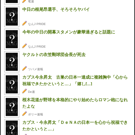
竜速
中日の根尾昂選手、そろそろヤバイ
なんJ PRIDE
今年の中日の開幕スタメンが豪華過ぎると話題に
なんJ PRIDE
ヤクルトの衣笠剛球団会長が死去
ツバメ速報
カブス今永昇太 古巣の日本一達成に複雑胸中「心から
祝福できたかというと…」「嬉し[...]
De速
桜木花道が野球を本格的にやり始めたらロマン砲になれ
たよな
ポリー速報
カブス・今永昇太「ＤｅＮＡの日本一を心から祝福でき
たかというと…」