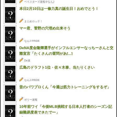
ベイスターズ速報＠なんJ
本日2月10日は一條力真の誕生日！おめでとう！
まとめロッテ！
マー君、菅野の穴埋め出来そう
なんJ PRIDE
DeNA度会隆輝選手がインフルエンサーなっちーさんと交
際宣言「たくさんの質問があ[...]
De速
広島のドラフト1位・佐々木泰、当たりくさい
なんJ PRIDE
昔のパワプロくん「今週は筋力トレーニングをするぞ」
ポリー速報
10年前ワイ「今後MLB挑戦する日本人打者のシーズン記
録難易度表できたでー」