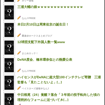
ポリー速報
三浦大輔の娘ｗｗｗｗｗｗｗｗｗｗｗｗｗｗ
なんJ PRIDE
本日2月10日は周東佑京の誕生日！
鷹速@ホークスまとめブログ
12球団支配下外国人数一覧www
まとめロッテ！
DeNA度会、橋本環奈似との熱愛公表
なんJ PRIDE
ハイセンスがDeNAに超大型100インチテレビ寄贈 三浦
監督も「見たことないよ」[...]
ベイスターズ速報＠なんJ
中日根尾（24）覚醒？落合「３年前の投手転向した頃の
理想的なフォームに近づいてき[...]