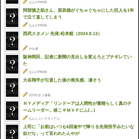
なんJ PRIDE
阿部慎之助さん、原辰徳がぐちゃぐちゃにした巨人を1年
で立て直してしまう
なんJ PRIDE
西武スタメン 先発:松本航（2024.9.13）
やみ速
阪神岡田、記者に新聞の見出しを変えろとブチギレてい
た
なんJ PRIDE
大谷翔平が引退した後の喪失感、凄そう
日刊やきう速報
ＮＹメディア「リンドーアは人間性が素晴らしく真のチ
ームリーダー。彼こそＭＶＰにふ[...]
なんじぇいスタジアム
上司に「お前はいつも6回途中で降りる先発投手みたいな
奴だな」って言われたんやが