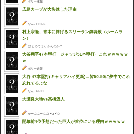
ポリー速報
広島カープが大失速した理由
なんJ PRIDE
村上宗隆、青木に捧げるスリーラン鎮魂歌（ホームラ
ン）
(まとめては)いかんのか？
大谷翔平47本塁打 ジャッジ51本塁打←これｗｗｗｗｗ
ｗ
ポリー速報
大谷 47本塁打(キャリアハイ更新)←皆50-50に夢中でこれ
忘れてるよな
なんJ PRIDE
大瀬良大地vs髙橋遥人
かーぷぶーん⊂( ●▲●)⊃
開幕前4位予想だった巨人が首位にいる理由ｗｗｗｗｗ