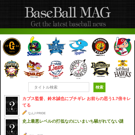
カブス監督、鈴木誠也にブチギレ お前らの思う1.7倍キレ
てる
なんJ PRIDE
史上最悪レベルの打低なのにいまいち騒がれてない謎