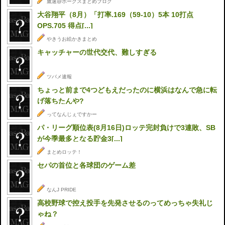
鷹速@ホークスまとめブログ
大谷翔平（8月）「打率.169（59-10）5本 10打点
OPS.705 得点[...]
やきうお絵かきまとめ
キャッチャーの世代交代、難しすぎる
ツバメ速報
ちょっと前まで4つどもえだったのに横浜はなんで急に転
げ落ちたんや?
ってなんじぇですかー
パ・リーグ順位表(8月16日)ロッテ完封負けで3連敗、SB
が今季最多となる貯金3[...]
まとめロッテ！
セパの首位と各球団のゲーム差
なんJ PRIDE
高校野球で控え投手を先発させるのってめっちゃ失礼じ
ゃね？