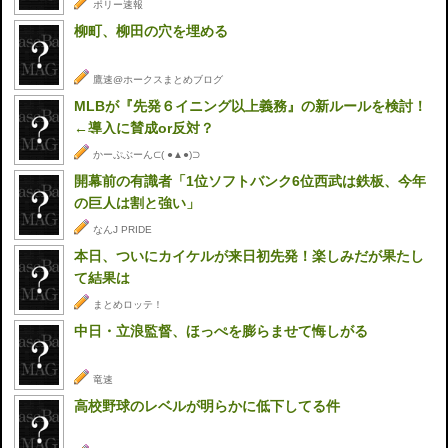
ポリー速報
柳町、柳田の穴を埋める
鷹速@ホークスまとめブログ
MLBが『先発６イニング以上義務』の新ルールを検討！
←導入に賛成or反対？
かーぷぶーん⊂( ●▲●)⊃
開幕前の有識者「1位ソフトバンク6位西武は鉄板、今年
の巨人は割と強い」
なんJ PRIDE
本日、ついにカイケルが来日初先発！楽しみだが果たし
て結果は
まとめロッテ！
中日・立浪監督、ほっぺを膨らませて悔しがる
竜速
高校野球のレベルが明らかに低下してる件