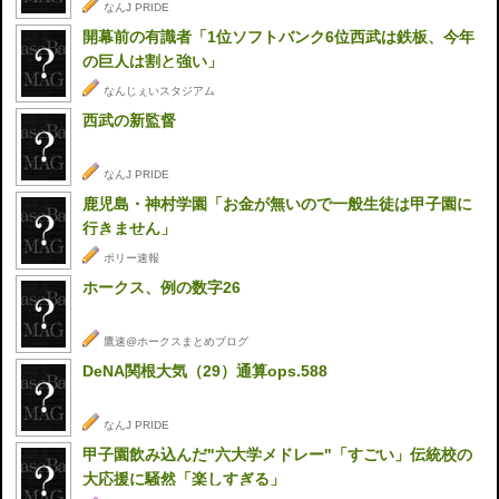
なんJ PRIDE
開幕前の有識者「1位ソフトバンク6位西武は鉄板、今年
の巨人は割と強い」
なんじぇいスタジアム
西武の新監督
なんJ PRIDE
鹿児島・神村学園「お金が無いので一般生徒は甲子園に
行きません」
ポリー速報
ホークス、例の数字26
鷹速@ホークスまとめブログ
DeNA関根大気（29）通算ops.588
なんJ PRIDE
甲子園飲み込んだ"六大学メドレー"「すごい」伝統校の
大応援に騒然「楽しすぎる」