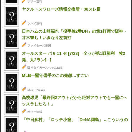
ポリー速報
ヤクルトスワローズ情報交換所・38スレ目
ツバメ速報
日本ハムの山崎福也「投手兼2番DH」の第1打席で阪神・
才木撃ち！いきなり左前打
ファイターズ王国
オールスター パ 6-11 セ [7/23] 全セが第1戦勝利 牧2
発、丸2ラン[...]
阪神タイガースちゃんねる
MLB一塁守備手のこの発想…すごい
MLB NEWS
高校球児「最終回2アウトだから絶対アウトでも一塁にヘ
ッスラしたろ！」
ポリー速報
「中日多村」「ロッテ小窪」「DeNA岡島」←こういうの