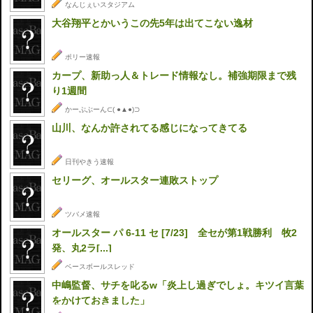
なんじぇいスタジアム
大谷翔平とかいうこの先5年は出てこない逸材
ポリー速報
カープ、新助っ人＆トレード情報なし。補強期限まで残
り1週間
かーぷぶーん⊂( ●▲●)⊃
山川、なんか許されてる感じになってきてる
日刊やきう速報
セリーグ、オールスター連敗ストップ
ツバメ速報
オールスター パ 6-11 セ [7/23] 全セが第1戦勝利 牧2
発、丸2ラ[...]
ベースボールスレッド
中嶋監督、サチを叱るw「炎上し過ぎでしょ。キツイ言葉
をかけておきました」