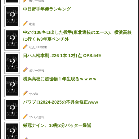
ポリー速報
中日野手年俸ランキング
竜速
中2で138キロ出した投手(東北選抜のエース)、横浜高校
に行くも3年夏ベンチ外
なんJ PRIDE
日ハム松本剛 .226 1本 12打点 OPS.549
ポリー速報
横浜高校に超怪物１年生現るｗｗｗｗ
やみ速
パワプロ2024-2025の不具合修正www
ツバメ速報
栄冠ナイン、10割2分バッター爆誕