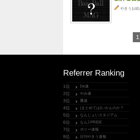
やきうお絵
1
Referrer Ranking
1位
De速
2位
やみ速
3位
鷹速
4位
(まとめては)いかんのか？
5位
なんじぇいスタジアム
6位
なんJ PRIDE
7位
ポリー速報
8位
日刊やきう速報