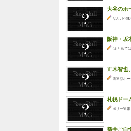
大谷のホー
なんJ PRID
阪神・坂
(まとめては
正木智也
鷹速@ホー
札幌ドー
ポリー速報
新井ご自