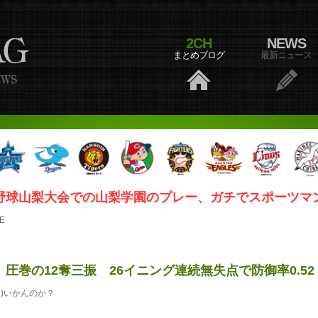
2CH
NEWS
まとめブログ
最新ニュース
野球山梨大会での山梨学園のプレー、ガチでスポーツマ
E
圧巻の12奪三振 26イニング連続無失点で防御率0.52
)いかんのか？