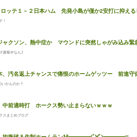
 ロッテ１－２日本ハム 先発小島が僅か2安打に抑えるピッ
テ！
ジャクソン、熱中症か マウンドに突然しゃがみ込み緊
ズ速報＠なんJ
本、汚名返上チャンスで痛恨のホームゲッツー 前進守
)いかんのか？
、中前適時打 ホークス勢い止まらないｗｗｗ
クスまとめブログ
均衡破る先制ホームランｷﾀ━━━━(ﾟ∀ﾟ)━━━━!!