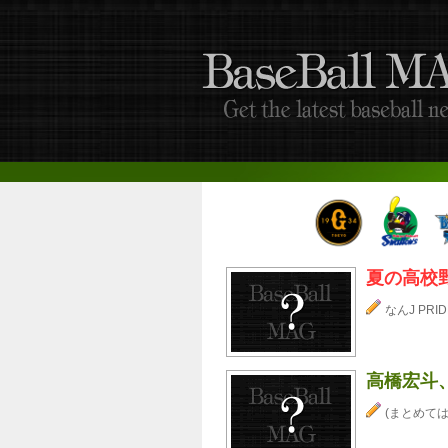
夏の高校
なんJ PRID
高橋宏斗、
(まとめては