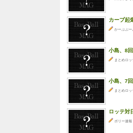
カープ起
かーぷぶーん⊂
小島、8
まとめロッ
小島、7
まとめロッ
ロッテ対
ポリー速報