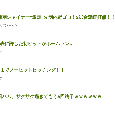
爆剤シャイナー“激走”先制内野ゴロ！2試合連続打点！
( ●▲●)⊃
回表に許した初ヒットがホームラン…
テ！
回までノーヒットピッチング！！
テ！
日ハム、サクサク過ぎてもう5回終了ｗｗｗｗｗｗ