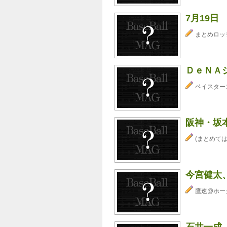
7月19日
まとめロッ
ＤｅＮＡ
ベイスター
阪神・坂
(まとめては
今宮健太
鷹速@ホー
石井一成、