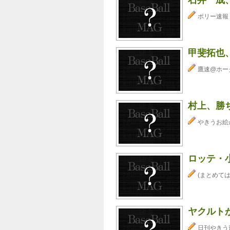
ポリー速報
甲斐拓也
鷹速@ホー
村上、勝ち
やきうお絵
ロッテ・
(まとめては
ヤクルト
日刊やきう