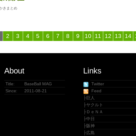
かきまとめ
2
3
4
5
6
7
8
9
10
11
12
13
14
About
Links
Title:
BaseBall MAG
Twitter
Since:
2011-08-21
Feed
├
巨人
├
ヤクルト
├
ＤｅＮＡ
├
中日
├
阪神
├
広島