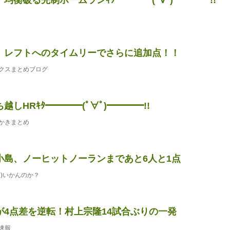
、レフトへのタイムリーでさらに追加点！！
クスまとめブログ
越しHRｷﾀ━━━━(ﾟ∀ﾟ)━━━━!!
かきまとめ
小島、ノーヒットノーランまであと6人と1点
)いかんのか？
が4点差を逆転！村上宗隆14試合ぶりの一発
速報