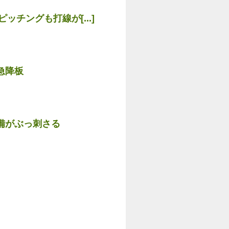
チングも打線が[...]
急降板
備がぶっ刺さる