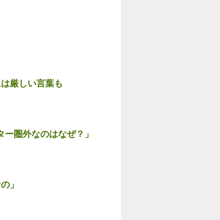
には厳しい言葉も
ター圏外なのはなぜ？」
なの」