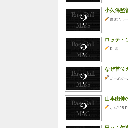
小久保監
鷹速@ホー
ロッテ・ソ
De速
なぜ首位
かーぷぶーん⊂
山本由伸
なんJ PRID
日ハム矢