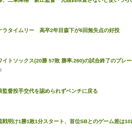
ナラタイムリー 高卒2年目森下が6回無失点の好投
イトソックス(20勝 57敗 勝率.260)の試合終了のプレー、
E
浪監督投手交代を認められずベンチに戻る
戦明け1勝1敗1分スタート、首位SBとのゲーム差は10に...