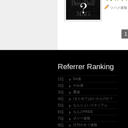
ツバメ速報
1
Referrer Ranking
1位
De速
2位
やみ速
3位
鷹速
4位
(まとめては)いかんのか？
5位
なんじぇいスタジアム
6位
なんJ PRIDE
7位
ポリー速報
8位
日刊やきう速報