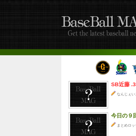
SB近藤 .35
なんじぇい
今日の９
まとめロッ