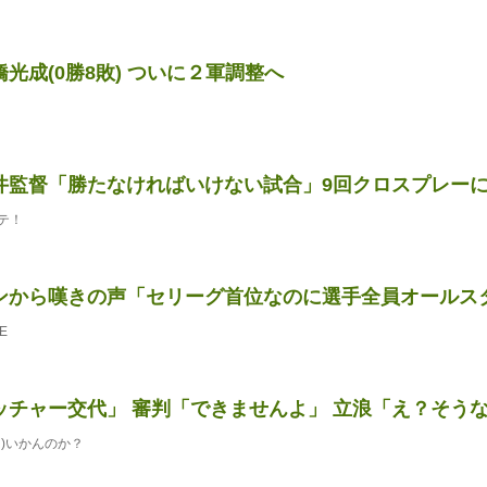
光成(0勝8敗) ついに２軍調整へ
井監督「勝たなければいけない試合」9回クロスプレー
テ！
ンから嘆きの声「セリーグ首位なのに選手全員オールス
E
ッチャー交代」 審判「できませんよ」 立浪「え？そう
)いかんのか？