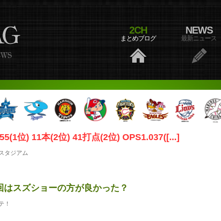
2CH
NEWS
まとめブログ
最新ニュース
5(1位) 11本(2位) 41打点(2位) OPS1.037([...]
スタジアム
回はスズショーの方が良かった？
テ！