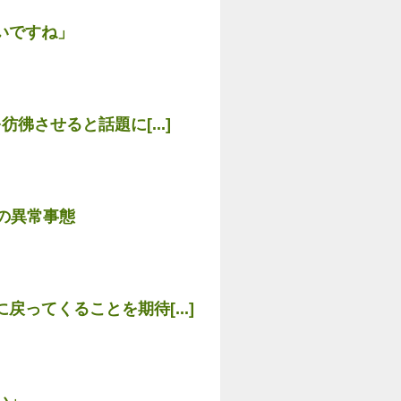
いですね」
させると話題に[...]
の異常事態
ってくることを期待[...]
い」