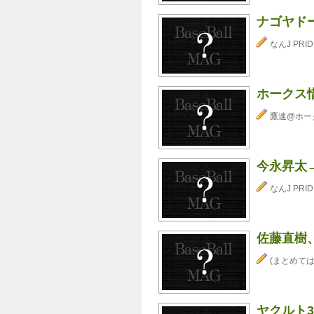
ナゴヤド
なんJ PRID
ホークス惜
鷹速@ホー
今永昇太→
なんJ PRID
佐藤直樹
(まとめては
ヤクルト3