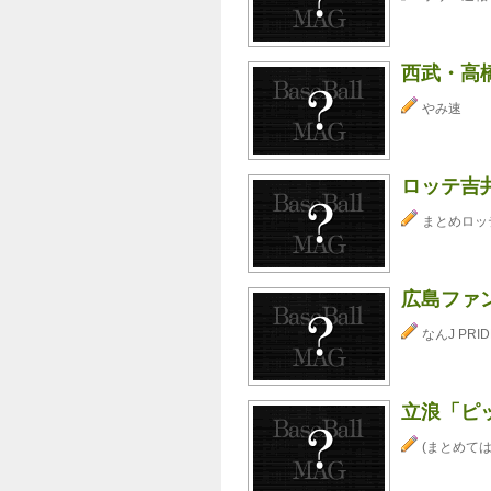
西武・高橋
やみ速
ロッテ吉
まとめロッ
広島ファ
なんJ PRID
立浪「ピ
(まとめては