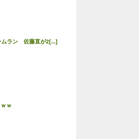
ン 佐藤直が2[...]
ｗｗｗ