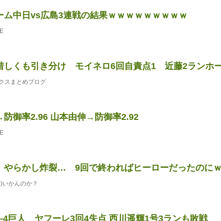
ーム中日vs広島3連戦の結果ｗｗｗｗｗｗｗｗｗ
E
しくも引き分け モイネロ6回自責点1 近藤2ランホームラ
クスまとめブログ
防御率2.96 山本由伸→防御率2.92
E
、やらかし炸裂… 9回で終わればヒーローだったのに
)いかんのか？
-4巨人 ヤフーレ3回4失点 西川遥輝1号3ランも敗戦