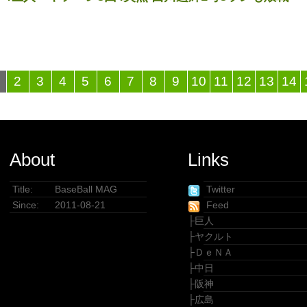
2
3
4
5
6
7
8
9
10
11
12
13
14
About
Links
Title:
BaseBall MAG
Twitter
Since:
2011-08-21
Feed
├
巨人
├
ヤクルト
├
ＤｅＮＡ
├
中日
├
阪神
├
広島