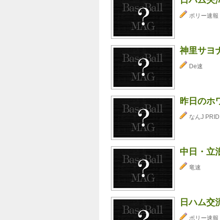
ポリー速報
神里サヨ
De速
昨日のホワ
なんJ PRID
中日・立
竜速
日ハム交流
ポリー速報