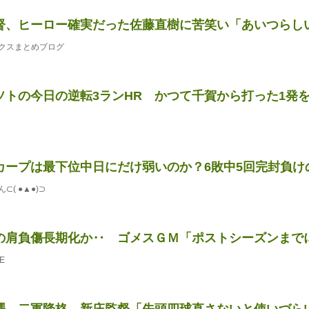
督、ヒーロー確実だった佐藤直樹に苦笑い「あいつらし
クスまとめブログ
トの今日の逆転3ランHR かつて千賀から打った1発を彷彿
カープは最下位中日にだけ弱いのか？6敗中5回完封負け
( ●▲●)⊃
の肩負傷長期化か‥ ゴメスＧＭ「ポストシーズンまでに戻
E
澤、二軍降格 新庄監督「先頭四球直さないと使いづら