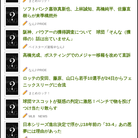
まとめロッテ！
ソフトバンク嘉弥真新也、上林誠知、髙橋純平、佐藤直
樹らが来季構想外
なんJ PRIDE
阪神、バウアーの獲得調査について 球団「そんな（獲
得の）話は出ていません」
ベイスターズ速報＠なんJ
高橋光成、ポスティングでのメジャー移籍を改めて直訴
なんJ PRIDE
ロッテの安田、藤原、山口ら若手10選手が24日からフェ
ニックスリーグに合流
まとめロッテ！
球団マスコットが疑惑の判定に激怒！ベンチで物を投げ
つけ当たり散らす
MLB NEWS
日本シリーズ進出決定で浮かぶ18年前の「33-4」あの悪
夢には理由があった