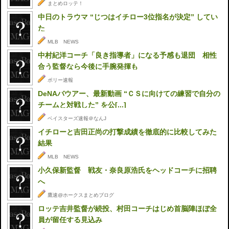
まとめロッテ！
中日のトラウマ “じつはイチロー3位指名が決定” してい
た
MLB NEWS
中村紀洋コーチ「良き指導者」になる予感も退団 相性
合う監督なら今後に手腕発揮も
ポリー速報
DeNAバウアー、最新動画 “ＣＳに向けての練習で自分の
チームと対戦した” を公[...]
ベイスターズ速報＠なんJ
イチローと吉田正尚の打撃成績を徹底的に比較してみた
結果
MLB NEWS
小久保新監督 戦友・奈良原浩氏をヘッドコーチに招聘
へ
鷹速@ホークスまとめブログ
ロッテ吉井監督が続投、村田コーチはじめ首脳陣ほぼ全
員が留任する見込み