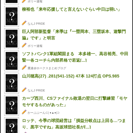
ポリー速報
柳裕也「来年応援してと言えないぐらい中日は弱い」
なんJ PRIDE
巨人阿部新監督「来季は『一塁岡本、三塁坂本、遊撃門
脇』です」と明言
ポリー速報
ソフトバンク1軍組閣固まる 本多雄一、高谷裕亮、中田
賢一各コーチら内部昇格で若返[...]
鷹速@ホークスまとめブログ
山川穂高(27) .281(541-152) 47本 124打点 OPS.985
なんJ PRIDE
カープ西川、CSファイナル敗退の翌日に打撃練習「モヤ
モヤするものがあった」
かーぷぶーん⊂( ●▲●)⊃
ロッテ、今季の球団経営は「損益分岐点は上回る…つま
り、黒字ですね」高坂球団社長が[...]