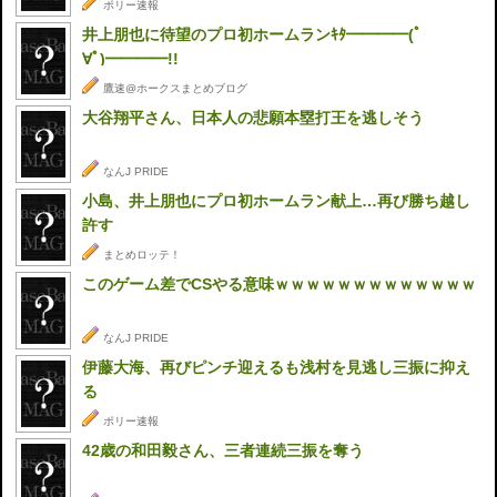
ポリー速報
井上朋也に待望のプロ初ホームランｷﾀ━━━━(ﾟ
∀ﾟ)━━━━!!
鷹速@ホークスまとめブログ
大谷翔平さん、日本人の悲願本塁打王を逃しそう
なんJ PRIDE
小島、井上朋也にプロ初ホームラン献上…再び勝ち越し
許す
まとめロッテ！
このゲーム差でCSやる意味ｗｗｗｗｗｗｗｗｗｗｗｗｗ
なんJ PRIDE
伊藤大海、再びピンチ迎えるも浅村を見逃し三振に抑え
る
ポリー速報
42歳の和田毅さん、三者連続三振を奪う