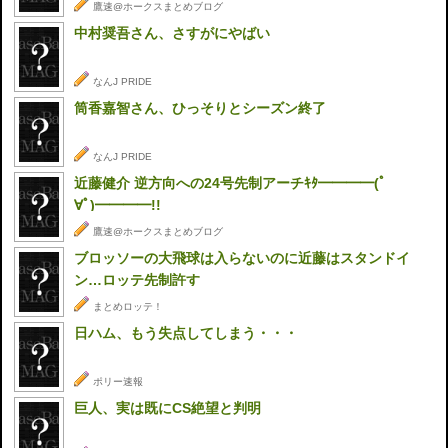
鷹速@ホークスまとめブログ
中村奨吾さん、さすがにやばい
なんJ PRIDE
筒香嘉智さん、ひっそりとシーズン終了
なんJ PRIDE
近藤健介 逆方向への24号先制アーチｷﾀ━━━━(ﾟ
∀ﾟ)━━━━!!
鷹速@ホークスまとめブログ
ブロッソーの大飛球は入らないのに近藤はスタンドイ
ン…ロッテ先制許す
まとめロッテ！
日ハム、もう失点してしまう・・・
ポリー速報
巨人、実は既にCS絶望と判明