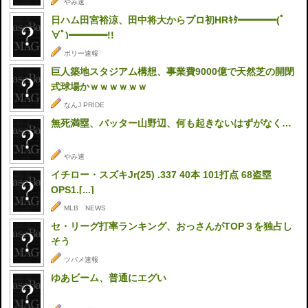
やみ速
日ハム田宮裕涼、田中将大からプロ初HRｷﾀ━━━━(ﾟ
∀ﾟ)━━━━!!
ポリー速報
巨人築地スタジアム構想、事業費9000億で天然芝の開閉
式球場かｗｗｗｗｗｗ
なんJ PRIDE
無死満塁、バッター山野辺、何も起きないはずがなく…
やみ速
イチロー・スズキJr(25) .337 40本 101打点 68盗塁
OPS1.[...]
MLB NEWS
セ・リーグ打率ランキング、おっさんがTOP３を独占し
そう
ツバメ速報
ゆあビーム、普通にエグい