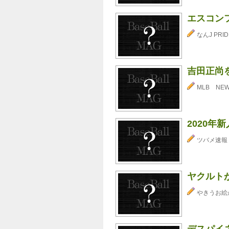
エスコン
なんJ PRID
吉田正尚
MLB NE
2020
ツバメ速報
ヤクルトが
やきうお絵
デスパイ