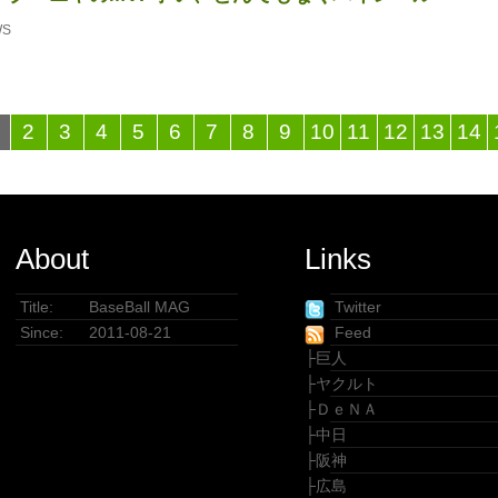
WS
2
3
4
5
6
7
8
9
10
11
12
13
14
About
Links
Title:
BaseBall MAG
Twitter
Since:
2011-08-21
Feed
├
巨人
├
ヤクルト
├
ＤｅＮＡ
├
中日
├
阪神
├
広島