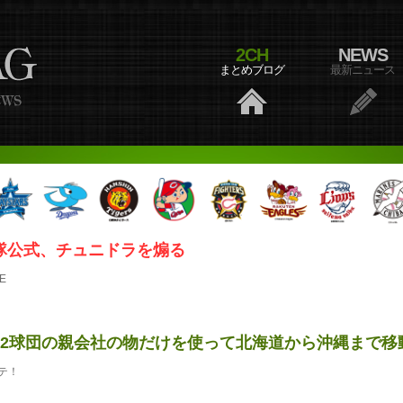
2CH
NEWS
まとめブログ
最新ニュース
隊公式、チュニドラを煽る
E
12球団の親会社の物だけを使って北海道から沖縄まで移
テ！