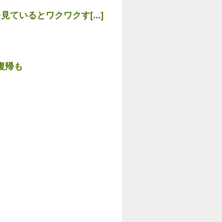
いるとワクワクす[...]
復帰も
」