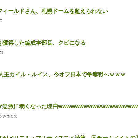
フィールドさん、札幌ドームを超えられない
E
を獲得した編成本部長、クビになる
WS
年新人王カイル・ルイス、今オフ日本で争奪戦へｗｗｗ
急激に弱くなった理由wwwwwwwwwwwwwwwwww
かきまとめ
ネがアリエル・マルティネスと談笑 元チームメイトの