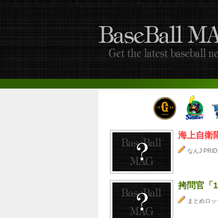
海上自衛
なんJ PRID
拷問官「
まとめロッ