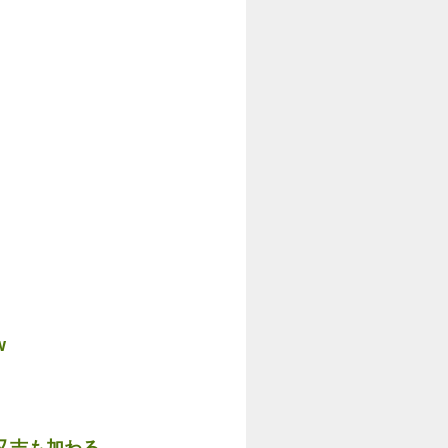
w
又吉も加わる