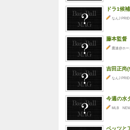
ドラ1候
なんJ PRID
藤本監督
鷹速@ホー
吉田正尚(
なんJ PRID
今週の水
MLB NE
ベッツと