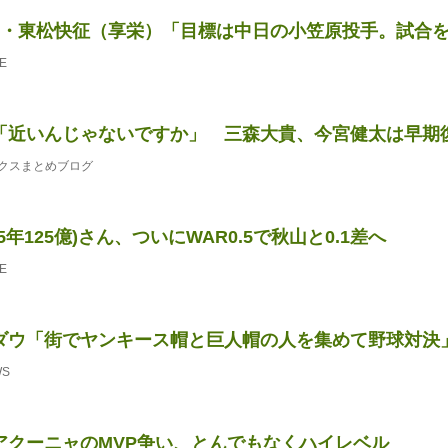
補・東松快征（享栄）「目標は中日の小笠原投手。試合を見て
E
「近いんじゃないですか」 三森大貴、今宮健太は早期
クスまとめブログ
5年125億)さん、ついにWAR0.5で秋山と0.1差へ
E
ダウ「街でヤンキース帽と巨人帽の人を集めて野球対決
WS
アクーニャのMVP争い、とんでもなくハイレベル