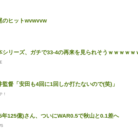
のヒットwvwvvw
本シリーズ、ガチで33-4の再来を見られそうｗｗｗｗｗ
E
井監督「安田も4回に1回しか打たないので(笑)」
テ！
5年125億)さん、ついにWAR0.5で秋山と0.1差へ
WS