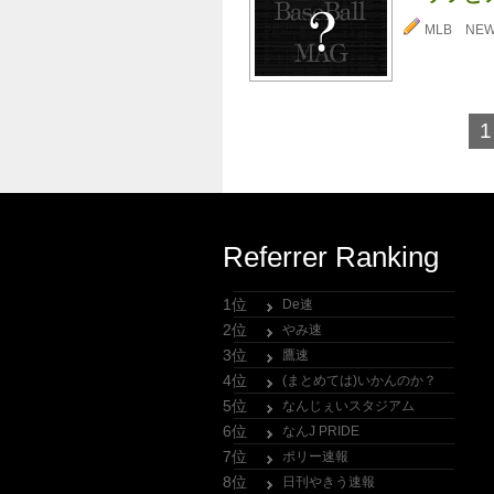
MLB NE
1
Referrer Ranking
1位
De速
2位
やみ速
3位
鷹速
4位
(まとめては)いかんのか？
5位
なんじぇいスタジアム
6位
なんJ PRIDE
7位
ポリー速報
8位
日刊やきう速報