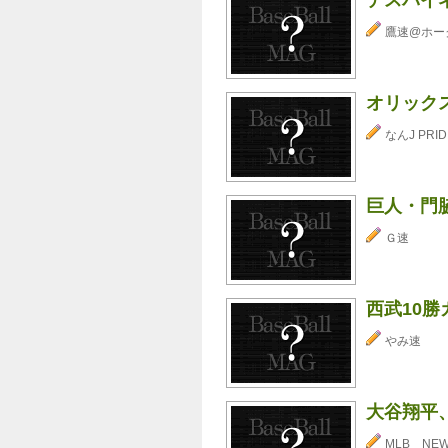
鷹速@ホー
オリック
なんJ PRID
巨人・門
Ｇ速
西武10
やみ速
大谷翔平
MLB NE