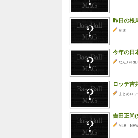
昨日の根尾
竜速
今年の日
なんJ PRID
ロッテ吉
まとめロッ
吉田正尚(
MLB NE