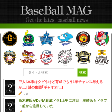
巨人｢本来はクビやけど育成でもう1年チャンス与える
か...｣ 謎の集団｢ギャオオ[...]
Ｇ速
高木豊氏がDeNA育成ドラ1上甲に注目 里崎氏もドラフ
ト前から注目していた