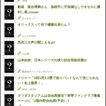
De速
動画 落合博満さん、孫相手に手加減なしでオセロに勝
利し喜ぶwww
まとめロッテ！
オリックスって何で優勝出来たん？
なんJ PRIDE
西武三大声が聞こえるgif
やみ速
山本由伸、日本シリーズの残り試合登板回避か
鷹速@ホークスまとめブログ
メジャー「9回1死1,2塁で送りバントなんて信じられな
い！史上最悪！」
MLB NEWS
マツダスタジアムは自由席復活？来季ファンクラブ募集
ページに「2階内野自由席(予定[...]