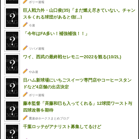
ポリー速報
巨人戦力外・山口俊(35)「まだ燃え尽きていない。チャン
スをくれる球団があると信[...]
Ｇ速
「今年はFA多い！補強補強！！」
ツバメ速報
ワイ、西武の最終戦セレモニー2022を観る(10/2L)
やみ速
日ハム新球場にいちごスイーツ専門店やコーヒースタン
ドなど4店舗の出店決定
ポリー速報
藤本監督「斉藤和巳も入ってくれる」12球団ワースト与
四球改善を期待
鷹速@ホークスまとめブログ
千葉ロッテがアナリスト募集してるけど