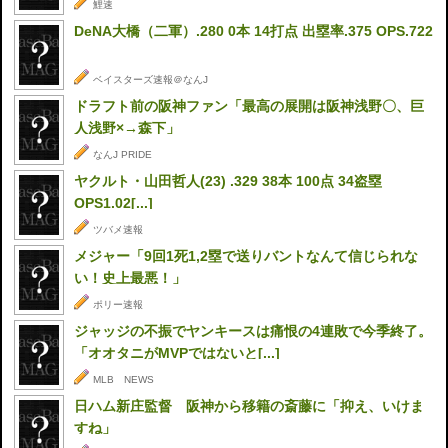
鯉速
DeNA大橋（二軍）.280 0本 14打点 出塁率.375 OPS.722
ベイスターズ速報＠なんJ
ドラフト前の阪神ファン「最高の展開は阪神浅野〇、巨
人浅野×→森下」
なんJ PRIDE
ヤクルト・山田哲人(23) .329 38本 100点 34盗塁
OPS1.02[...]
ツバメ速報
メジャー「9回1死1,2塁で送りバントなんて信じられな
い！史上最悪！」
ポリー速報
ジャッジの不振でヤンキースは痛恨の4連敗で今季終了。
「オオタニがMVPではないと[...]
MLB NEWS
日ハム新庄監督 阪神から移籍の斎藤に「抑え、いけま
すね」