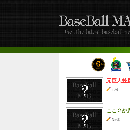
元巨人笠
Ｇ速
ここ２か
De速