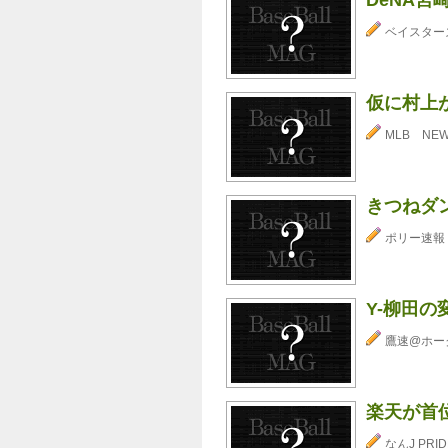
ベイスター
仮に村上
MLB NE
きつねダ
ポリー速報
Y-柳田
鷹速@ホー
楽天が首
なんJ PRID