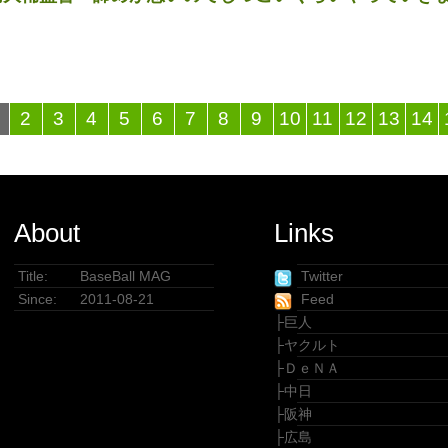
2
3
4
5
6
7
8
9
10
11
12
13
14
About
Links
Title:
BaseBall MAG
Twitter
Since:
2011-08-21
Feed
├
巨人
├
ヤクルト
├
ＤｅＮＡ
├
中日
├
阪神
├
広島