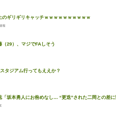
上のギリギリキャッチｗｗｗｗｗｗｗｗｗｗ
速報
（29）、マジでFAしそう
浜スタジアム行ってもええか？
誌「坂本勇人にお咎めなし… “更迭”された二岡との差
E