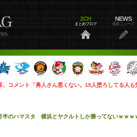
2CH
NEWS
まとめブログ
最新ニュース
原、コメント「勇人さん悪くない。15人堕ろしてる人も
月半のハマスタ 横浜とヤクルトしか勝ってないｗｗｗ