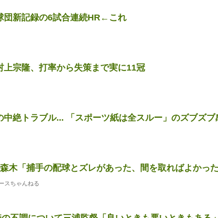
球団新記録の6試合連続HR←これ
村上宗隆、打率から失策まで実に11冠
の中絶トラブル... 「スポーツ紙は全スルー」のズブズブ
1森木「捕手の配球とズレがあった、間を取ればよかっ
ースちゃんねる
宮崎の不調について三浦監督「良いときも悪いときもある