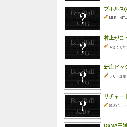
プホルス(
MLB NE
村上がこ
やきうお絵
新庄ビッ
ポリー速報
リチャー
鷹速@ホー
DeNA三