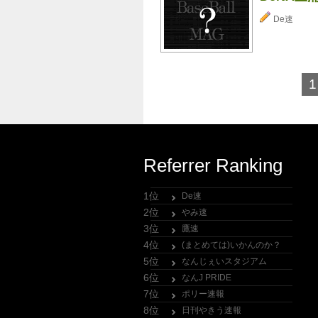
De速
1
Referrer Ranking
1位
De速
2位
やみ速
3位
鷹速
4位
(まとめては)いかんのか？
5位
なんじぇいスタジアム
6位
なんJ PRIDE
7位
ポリー速報
8位
日刊やきう速報