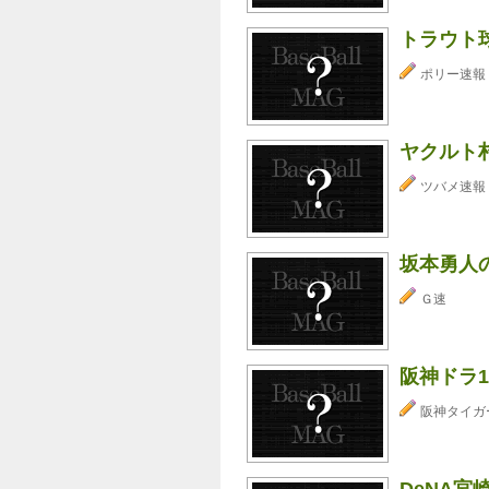
トラウト
ポリー速報
ヤクルト
ツバメ速報
坂本勇人
Ｇ速
阪神ドラ
阪神タイガ
DeNA