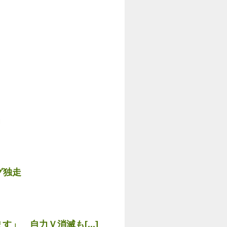
」
グ独走
」 自力Ｖ消滅も[...]