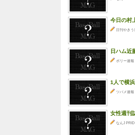
今日の村
日刊やきう
日ハム近藤
ポリー速報
1人で横
ツバメ速報
女性週刊
なんJ PRID