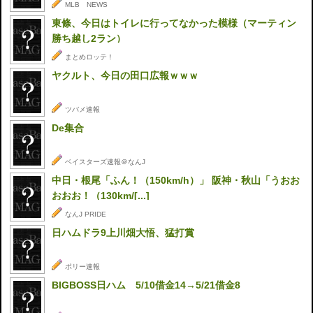
MLB NEWS
東條、今日はトイレに行ってなかった模様（マーティン
勝ち越し2ラン）
まとめロッテ！
ヤクルト、今日の田口広報ｗｗｗ
ツバメ速報
De集合
ベイスターズ速報＠なんJ
中日・根尾「ふん！（150km/h）」 阪神・秋山「うおお
おおお！（130km/[...]
なんJ PRIDE
日ハムドラ9上川畑大悟、猛打賞
ポリー速報
BIGBOSS日ハム 5/10借金14→5/21借金8