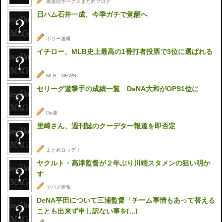
鷹速@ホークスまとめブログ
日ハム石井一成、今季ガチで覚醒へ
ポリー速報
イチロー、MLB史上最高の1番打者投票で3位に選ばれる
MLB NEWS
セリーグ遊撃手の成績一覧 DeNA大和がOPS1位に
De速
里崎さん、週刊誌のクーデター報道を即否定
まとめロッテ！
ヤクルト・高津監督が２年ぶり川端スタメンの狙い明か
す
ツバメ速報
DeNA平田について三浦監督「チーム事情もあって替える
ことも出来ず申し訳ない事を[...]