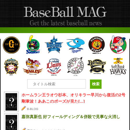
ホームラン王ラオウ杉本、オリキラー早川から復活の2号
剛掌波！ああこのポーズが見た[...]
B-BLOG
嘉弥真新也 好フィールディング＆併殺で見事な火消し