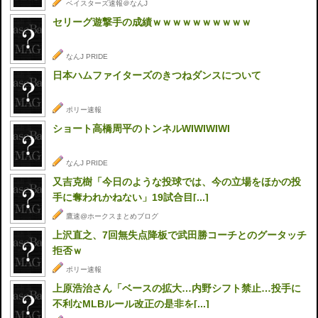
ベイスターズ速報＠なんJ
セリーグ遊撃手の成績ｗｗｗｗｗｗｗｗｗｗ
なんJ PRIDE
日本ハムファイターズのきつねダンスについて
ポリー速報
ショート高橋周平のトンネルWIWIWIWI
なんJ PRIDE
又吉克樹「今日のような投球では、今の立場をほかの投
手に奪われかねない」19試合目[...]
鷹速@ホークスまとめブログ
上沢直之、7回無失点降板で武田勝コーチとのグータッチ
拒否ｗ
ポリー速報
上原浩治さん「ベースの拡大…内野シフト禁止…投手に
不利なMLBルール改正の是非を[...]