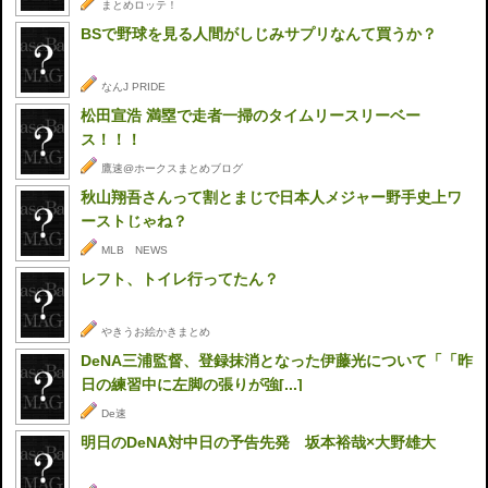
まとめロッテ！
BSで野球を見る人間がしじみサプリなんて買うか？
なんJ PRIDE
松田宣浩 満塁で走者一掃のタイムリースリーベー
ス！！！
鷹速@ホークスまとめブログ
秋山翔吾さんって割とまじで日本人メジャー野手史上ワ
ーストじゃね？
MLB NEWS
レフト、トイレ行ってたん？
やきうお絵かきまとめ
DeNA三浦監督、登録抹消となった伊藤光について「「昨
日の練習中に左脚の張りが強[...]
De速
明日のDeNA対中日の予告先発 坂本裕哉×大野雄大