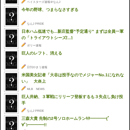
ベイスターズ速報＠なんJ
今年の野球、つまらなさすぎる
なんJ PRIDE
日本ハム低迷でも...新庄監督"予定通り" まずは全員一軍
の「トライアウトシーズ[...]
ポリー速報
巨人のレフト、消える
日刊やきう速報
米国美女記者「大谷は投手なのでメジャーNo.1になれな
い」 大炎上
MLB NEWS
巨人井納、３軍戦にリリーフ登板するも３失点し負け投
手
なんJ PRIDE
三森大貴 先制の2号ソロホームランｷﾀ━━━━(ﾟ
∀ﾟ)━━━━!!