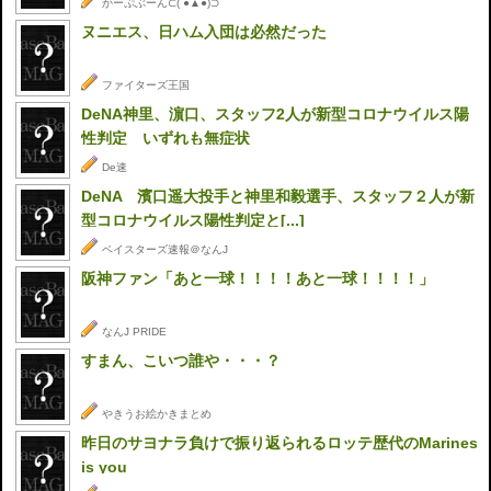
かーぷぶーん⊂( ●▲●)⊃
ヌニエス、日ハム入団は必然だった
ファイターズ王国
DeNA神里、濵口、スタッフ2人が新型コロナウイルス陽
性判定 いずれも無症状
De速
DeNA 濱口遥大投手と神里和毅選手、スタッフ２人が新
型コロナウイルス陽性判定と[...]
ベイスターズ速報＠なんJ
阪神ファン「あと一球！！！！あと一球！！！！」
なんJ PRIDE
すまん、こいつ誰や・・・？
やきうお絵かきまとめ
昨日のサヨナラ負けで振り返られるロッテ歴代のMarines
is you