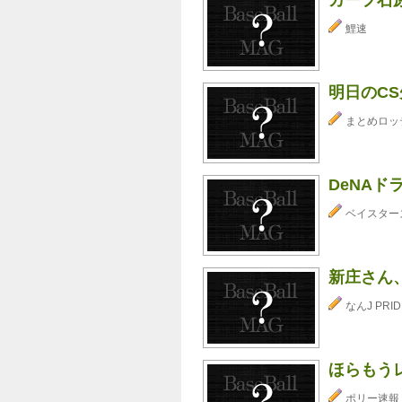
鯉速
明日のCS
まとめロッ
DeNAド
ベイスター
新庄さん
なんJ PRID
ほらもう
ポリー速報