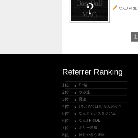
なんJ PRID
1
Referrer Ranking
1位
De速
2位
やみ速
3位
鷹速
4位
(まとめては)いかんのか？
5位
なんじぇいスタジアム
6位
なんJ PRIDE
7位
ポリー速報
8位
日刊やきう速報