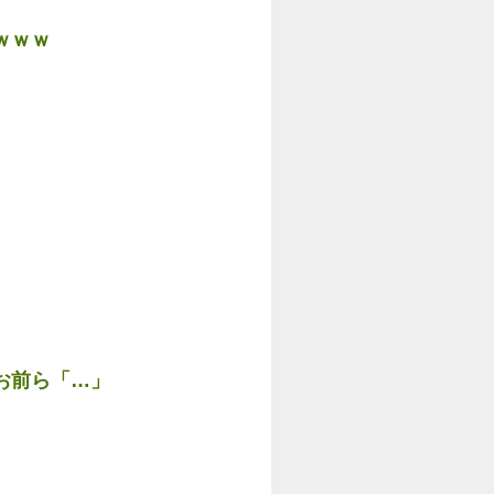
ｗｗｗ
お前ら「…」