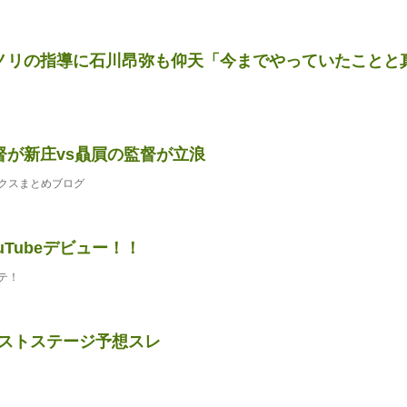
リの指導に石川昂弥も仰天「今までやっていたことと真逆で
督が新庄vs贔屓の監督が立浪
クスまとめブログ
uTubeデビュー！！
テ！
ーストステージ予想スレ