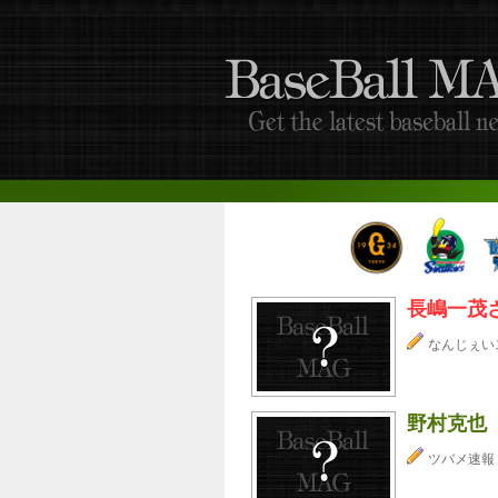
長嶋一茂
なんじぇい
野村克也
ツバメ速報