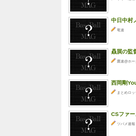
中日中村ノ
竜速
贔屓の監
鷹速@ホー
西岡剛Yo
まとめロッ
CSファ
ツバメ速報