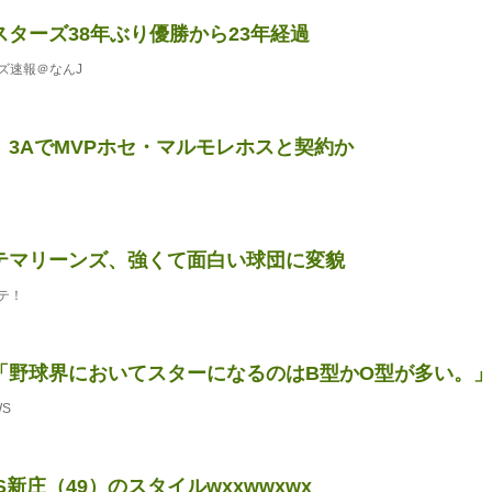
スターズ38年ぶり優勝から23年経過
ズ速報＠なんJ
、3AでMVPホセ・マルモレホスと契約か
テマリーンズ、強くて面白い球団に変貌
テ！
「野球界においてスターになるのはB型かO型が多い。
WS
SS新庄（49）のスタイルwxxwwxwx