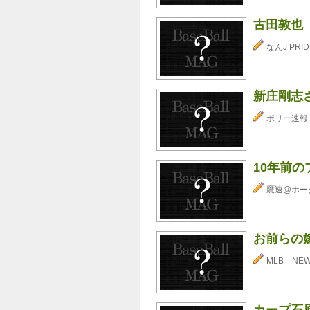
古田敦也
なんJ PRID
新庄剛志さ
ポリー速報
10年前
鷹速@ホー
お前らの
MLB NE
カープ石