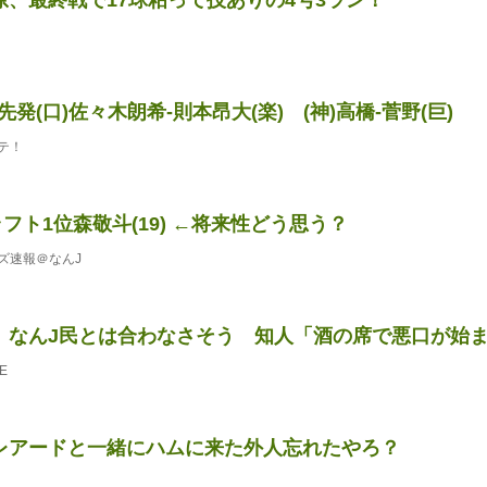
先発(口)佐々木朗希-則本昂大(楽) (神)高橋-菅野(巨)
テ！
ラフト1位森敬斗(19) ←将来性どう思う？
ズ速報＠なんJ
、なんJ民とは合わなさそう 知人「酒の席で悪口が始
E
レアードと一緒にハムに来た外人忘れたやろ？