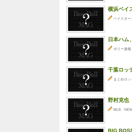
横浜ベイ
ベイスター
日本ハム
ポリー速報
千葉ロッ
まとめロッ
野村克也
MLB NE
BIG BO