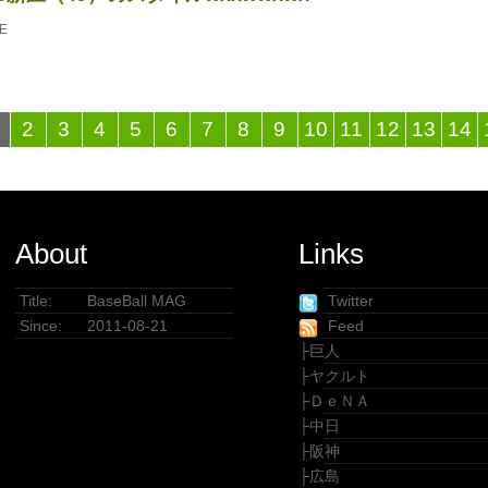
E
2
3
4
5
6
7
8
9
10
11
12
13
14
About
Links
Title:
BaseBall MAG
Twitter
Since:
2011-08-21
Feed
├
巨人
├
ヤクルト
├
ＤｅＮＡ
├
中日
├
阪神
├
広島