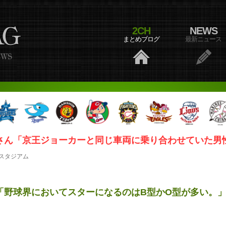
2CH
NEWS
まとめブログ
最新ニュース
さん「京王ジョーカーと同じ車両に乗り合わせていた男
スタジアム
「野球界においてスターになるのはB型かO型が多い。