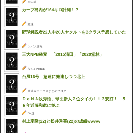
やみ速
カープ島内が164キロ計測！？
鯉速
野球解説者22人中20人ヤクルトをBクラス予想していた
ツバメ速報
三大NPB確変 「2015清田」「2020堂林」
なんJ PRIDE
台風16号 急速に発達しつつ北上
鷹速@ホークスまとめブログ
ＤｅＮＡ牧秀悟、球団新人２位タイの１１３安打！ ５
８年近藤和彦に並ぶ
De速
村上宗隆(22)と松井秀喜(22)の成績wwww