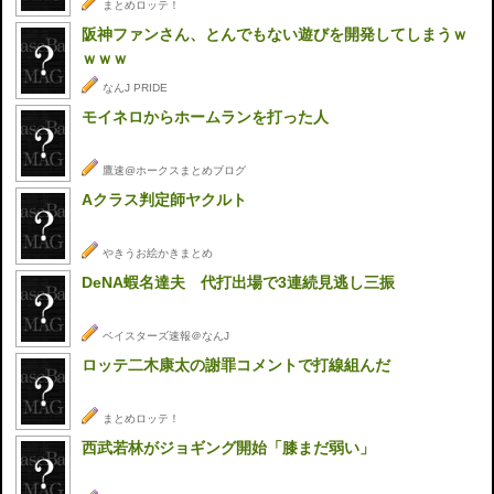
まとめロッテ！
阪神ファンさん、とんでもない遊びを開発してしまうｗ
ｗｗｗ
なんJ PRIDE
モイネロからホームランを打った人
鷹速@ホークスまとめブログ
Aクラス判定師ヤクルト
やきうお絵かきまとめ
DeNA蝦名達夫 代打出場で3連続見逃し三振
ベイスターズ速報＠なんJ
ロッテ二木康太の謝罪コメントで打線組んだ
まとめロッテ！
西武若林がジョギング開始「膝まだ弱い」