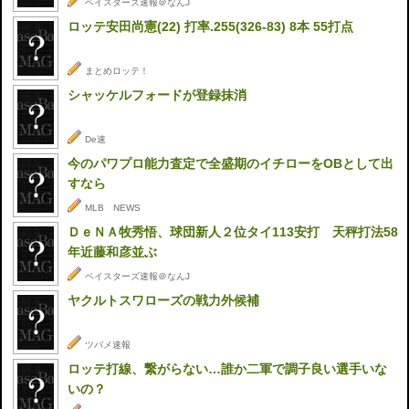
ベイスターズ速報＠なんJ
ロッテ安田尚憲(22) 打率.255(326-83) 8本 55打点
まとめロッテ！
シャッケルフォードが登録抹消
De速
今のパワプロ能力査定で全盛期のイチローをOBとして出
すなら
MLB NEWS
ＤｅＮＡ牧秀悟、球団新人２位タイ113安打 天秤打法58
年近藤和彦並ぶ
ベイスターズ速報＠なんJ
ヤクルトスワローズの戦力外候補
ツバメ速報
ロッテ打線、繋がらない…誰か二軍で調子良い選手いな
いの？