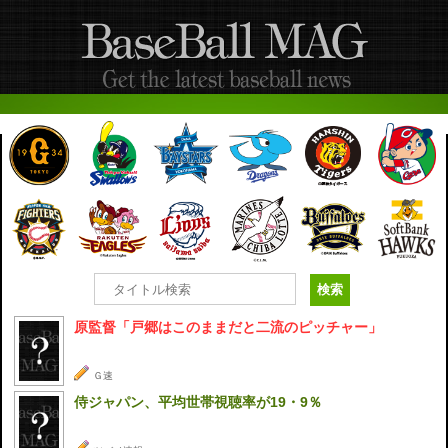
原監督「戸郷はこのままだと二流のピッチャー」
Ｇ速
侍ジャパン、平均世帯視聴率が19・9％