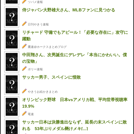
ツバメ速報
侍ジャパン大野雄大さん、MLBファンに見つかる
日刊やきう速報
リチャード 守備でもアピール！「必要な存在に」攻守に
躍動
鷹速@ホークスまとめブログ
中田翔さん、次男誕生にデレデレ「本当にかわいい。僕
の宝物」
ポリー速報
サッカー男子、スペインに惜敗
やきうお絵かきまとめ
オリンピック野球 日本vsアメリカ戦、平均世帯視聴率
19.9%
竜速
サッカー日本は決勝進出ならず、延長の末スペインに敗
れる 53年ぶりメダル懸けメキ[...]