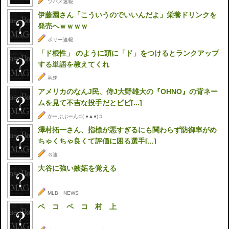
ツバメ速報
伊藤園さん「こういうのでいいんだよ」栄養ドリンクを
発売へｗｗｗｗ
ポリー速報
「ド根性」 のように頭に「ド」をつけるとランクアップ
する単語を教えてくれ
竜速
アメリカのなんJ民、侍J大野雄大の『OHNO』の背ネー
ムを見て不吉な投手だとビビ[...]
かーぷぶーん⊂( ●▲●)⊃
澤村拓一さん、指標が悪すぎるにも関わらず防御率がめ
ちゃくちゃ良くて評価に困る選手[...]
Ｇ速
大谷に強い嫉妬を覚える
MLB NEWS
ペ コ ペ コ 村 上