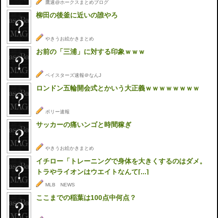
鷹速@ホークスまとめブログ
柳田の後釜に近いの誰やろ
やきうお絵かきまとめ
お前の「三浦」に対する印象ｗｗｗ
ベイスターズ速報＠なんJ
ロンドン五輪開会式とかいう大正義ｗｗｗｗｗｗｗｗ
ポリー速報
サッカーの痛いンゴと時間稼ぎ
やきうお絵かきまとめ
イチロー「トレーニングで身体を大きくするのはダメ。
トラやライオンはウエイトなんて[...]
MLB NEWS
ここまでの稲葉は100点中何点？