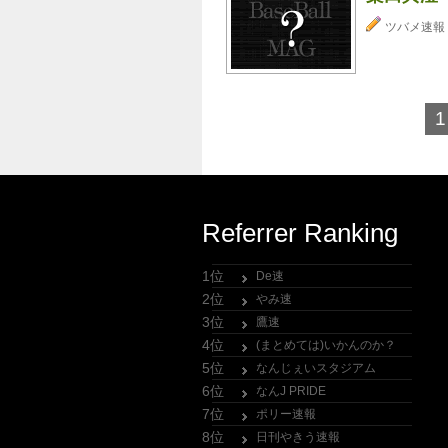
ツバメ速報
1
Referrer Ranking
1位
De速
2位
やみ速
3位
鷹速
4位
(まとめては)いかんのか？
5位
なんじぇいスタジアム
6位
なんJ PRIDE
7位
ポリー速報
8位
日刊やきう速報