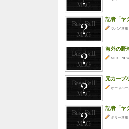
記者「ヤク
ツバメ速報
海外の野
MLB NE
元カープ
かーぷぶーん⊂
記者「ヤク
ポリー速報