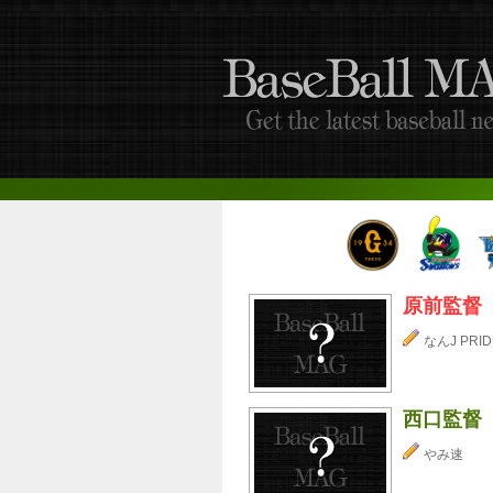
原前監督
なんJ PRID
西口監督
やみ速