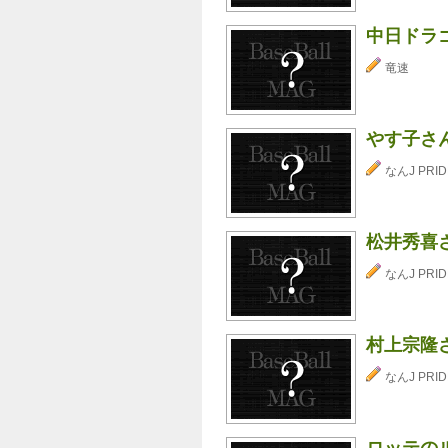
中日ドラ
竜速
やす子さ
なんJ PRID
松井秀喜
なんJ PRID
村上宗隆
なんJ PRID
ロッテの