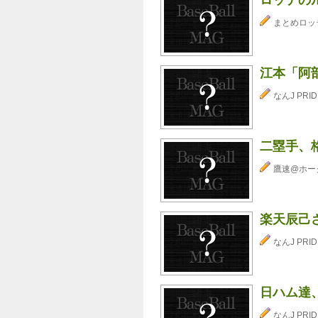
まとめロッ
江本「阿
なんJ PRID
二塁手、
鷹速@ホー
楽天辰己
なんJ PRID
日ハム達
なんJ PRID