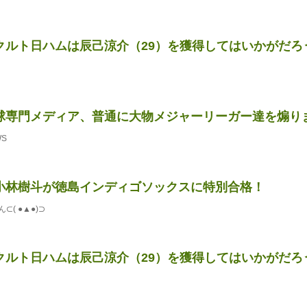
ルト日ハムは辰己涼介（29）を獲得してはいかがだろうか
球専門メディア、普通に大物メジャーリーガー達を煽り
WS
小林樹斗が徳島インディゴソックスに特別合格！
( ●▲●)⊃
ルト日ハムは辰己涼介（29）を獲得してはいかがだろうか