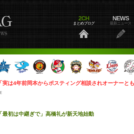
2CH
NEWS
まとめブログ
最新ニュース
「実は4年前岡本からポスティング相談されオーナーとも相談
E
「最初は中継ぎで」高橋礼が新天地始動