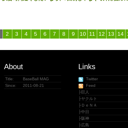
2
3
4
5
6
7
8
9
10
11
12
13
14
About
Links
Title:
BaseBall MAG
Twitter
Since:
2011-08-21
Feed
├
巨人
├
ヤクルト
├
ＤｅＮＡ
├
中日
├
阪神
├
広島