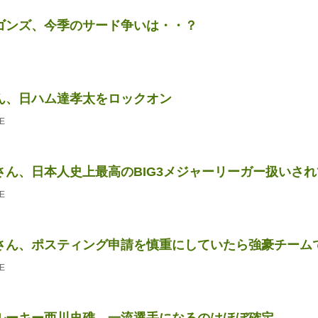
ゴンズ、今季のサード争いは・・？
ん、日ハム達孝太をロックオン
E
さん、日本人史上最高のBIG3メジャーリーガー扱いさ
E
さん、ポスティング申請を慎重にしていたら強豪チームで最
E
ルーキー西川史礁、一流選手になるのはほぼ確定