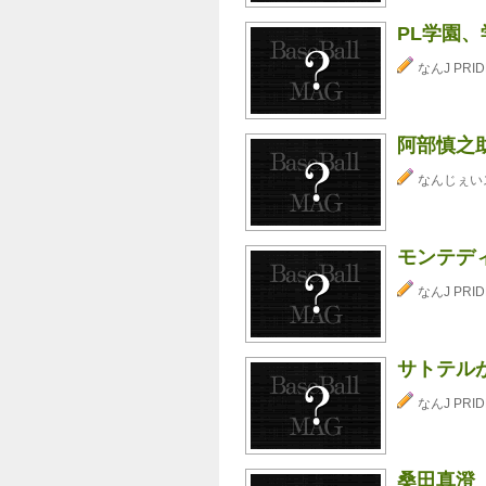
PL学園、
なんJ PRID
阿部慎之
なんじぇい
モンテデ
なんJ PRID
サトテル
なんJ PRID
桑田真澄