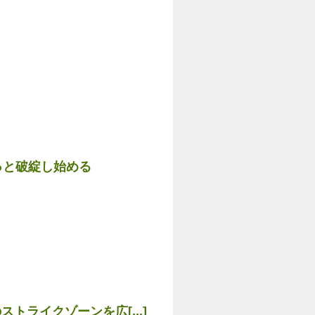
っと破綻し始める
ライクゾーンを広[...]