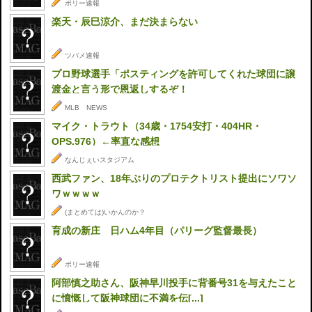
ポリー速報
楽天・辰巳涼介、まだ決まらない
ツバメ速報
プロ野球選手「ポスティングを許可してくれた球団に譲
渡金と言う形で恩返しするぞ！
MLB NEWS
マイク・トラウト（34歳・1754安打・404HR・
OPS.976）←率直な感想
なんじぇいスタジアム
西武ファン、18年ぶりのプロテクトリスト提出にソワソ
ワｗｗｗｗ
(まとめては)いかんのか？
育成の新庄 日ハム4年目（パリーグ監督最長）
ポリー速報
阿部慎之助さん、阪神早川投手に背番号31を与えたこと
に憤慨して阪神球団に不満を伝[...]