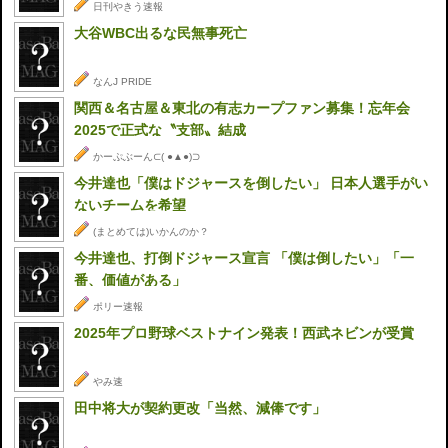
日刊やきう速報
大谷WBC出るな民無事死亡
なんJ PRIDE
関西＆名古屋＆東北の有志カープファン募集！忘年会
2025で正式な〝支部〟結成
かーぷぶーん⊂( ●▲●)⊃
今井達也「僕はドジャースを倒したい」 日本人選手がい
ないチームを希望
(まとめては)いかんのか？
今井達也、打倒ドジャース宣言 「僕は倒したい」「一
番、価値がある」
ポリー速報
2025年プロ野球ベストナイン発表！西武ネビンが受賞
やみ速
田中将大が契約更改「当然、減俸です」