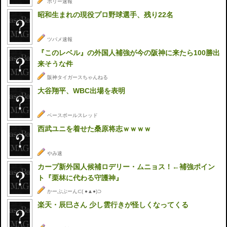
ポリー速報
昭和生まれの現役プロ野球選手、残り22名
ツバメ速報
『このレベル』の外国人補強が今の阪神に来たら100勝出
来そうな件
阪神タイガースちゃんねる
大谷翔平、WBC出場を表明
ベースボールスレッド
西武ユニを着せた桑原将志ｗｗｗｗ
やみ速
カープ新外国人候補ロデリー・ムニョス！←補強ポイン
ト『栗林に代わる守護神』
かーぷぶーん⊂( ●▲●)⊃
楽天・辰巳さん 少し雲行きが怪しくなってくる