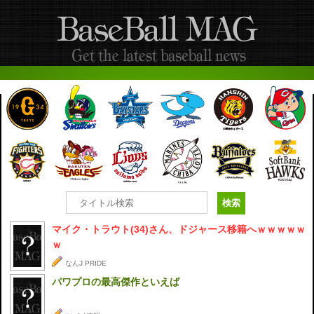
マイク・トラウト(34)さん、ドジャース移籍へｗｗｗｗｗ
ｗ
なんJ PRIDE
パワプロの最高傑作といえば