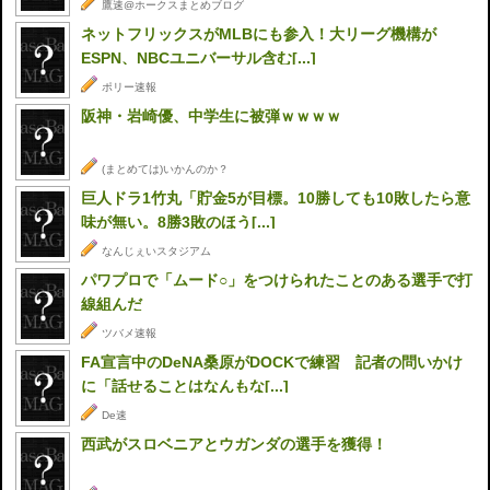
鷹速@ホークスまとめブログ
ネットフリックスがMLBにも参入！大リーグ機構が
ESPN、NBCユニバーサル含む[...]
ポリー速報
阪神・岩崎優、中学生に被弾ｗｗｗｗ
(まとめては)いかんのか？
巨人ドラ1竹丸「貯金5が目標。10勝しても10敗したら意
味が無い。8勝3敗のほう[...]
なんじぇいスタジアム
パワプロで「ムード○」をつけられたことのある選手で打
線組んだ
ツバメ速報
FA宣言中のDeNA桑原がDOCKで練習 記者の問いかけ
に「話せることはなんもな[...]
De速
西武がスロベニアとウガンダの選手を獲得！