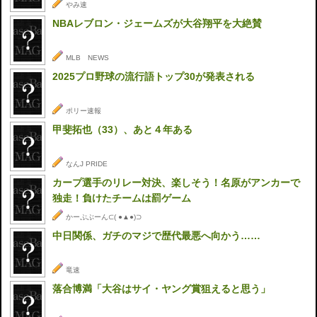
やみ速
NBAレブロン・ジェームズが大谷翔平を大絶賛
MLB NEWS
2025プロ野球の流行語トップ30が発表される
ポリー速報
甲斐拓也（33）、あと４年ある
なんJ PRIDE
カープ選手のリレー対決、楽しそう！名原がアンカーで
独走！負けたチームは罰ゲーム
かーぷぶーん⊂( ●▲●)⊃
中日関係、ガチのマジで歴代最悪へ向かう……
竜速
落合博満「大谷はサイ・ヤング賞狙えると思う」