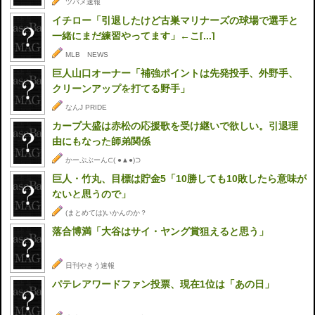
ツバメ速報
イチロー「引退したけど古巣マリナーズの球場で選手と
一緒にまだ練習やってます」←こ[...]
MLB NEWS
巨人山口オーナー「補強ポイントは先発投手、外野手、
クリーンアップを打てる野手」
なんJ PRIDE
カープ大盛は赤松の応援歌を受け継いで欲しい。引退理
由にもなった師弟関係
かーぷぶーん⊂( ●▲●)⊃
巨人・竹丸、目標は貯金5「10勝しても10敗したら意味が
ないと思うので」
(まとめては)いかんのか？
落合博満「大谷はサイ・ヤング賞狙えると思う」
日刊やきう速報
パテレアワードファン投票、現在1位は「あの日」