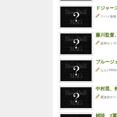
ドジャース
ツバメ速報
藤川監督、
阪神タイガ
ブルージ
なんJ PRID
中村晃、
鷹速@ホー
雑談、2軍