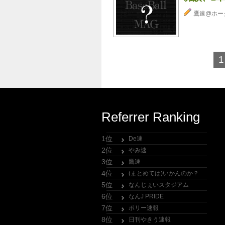
鷹速@ホー
1
Referrer Ranking
1位
De速
2位
やみ速
3位
鷹速
4位
(まとめては)いかんのか？
5位
なんじぇいスタジアム
6位
なんJ PRIDE
7位
ポリー速報
8位
日刊やきう速報