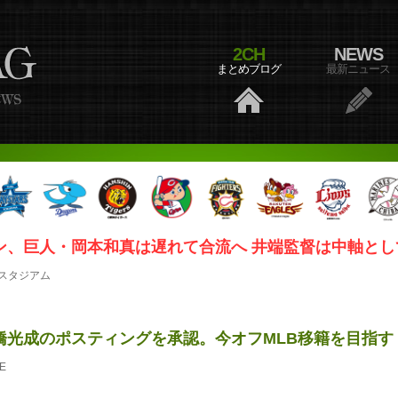
2CH
NEWS
まとめブログ
最新ニュース
ン、巨人・岡本和真は遅れて合流へ 井端監督は中軸とし
スタジアム
橋光成のポスティングを承認。今オフMLB移籍を目指す
E