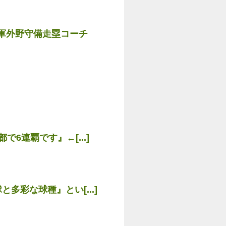
軍外野守備走塁コーチ
6連覇です』←[...]
多彩な球種』とい[...]