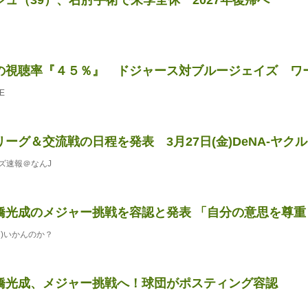
の視聴率『４５％』 ドジャース対ブルージェイズ ワ
E
ーグ＆交流戦の日程を発表 3月27日(金)DeNA-ヤクルト
ズ速報＠なんJ
橋光成のメジャー挑戦を容認と発表 「自分の意思を尊
)いかんのか？
橋光成、メジャー挑戦へ！球団がポスティング容認