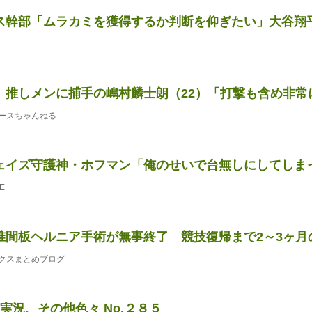
幹部「ムラカミを獲得するか判断を仰ぎたい」大谷翔平「..
推しメンに捕手の嶋村麟士朗（22）「打撃も含め非常に期
ースちゃんねる
ェイズ守護神・ホフマン「俺のせいで台無しにしてしま
E
椎間板ヘルニア手術が無事終了 競技復帰まで2～3ヶ月
クスまとめブログ
実況、その他色々 No.２８５