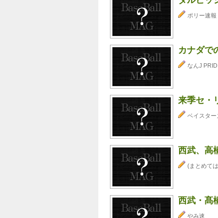
ポリー速報
カナダで
なんJ PRID
来季セ・リ
ベイスター
西武、高
(まとめては
西武・髙
やみ速