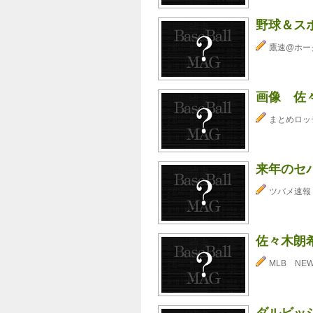
野球＆ス
鷹速@ホー
画像 佐々
まとめロッ
来年のセ
ツバメ速報
佐々木朗希
MLB NE
ダルビッシ