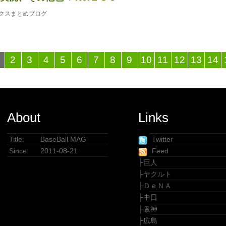
クスまとめブログ
2
3
4
5
6
7
8
9
10
11
12
13
14
About
Links
Title:
BaseBall MAG
Twitter
Since:
2011-08-21
Feed
├
巨人
├
ヤクルト
├
ＤｅＮＡ
├
中日
├
阪神
├
広島