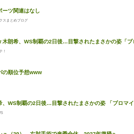
ポーツ関連はなし
クスまとめブログ
木朗希、WS制覇の2日後…目撃されたまさかの姿「ブロマ
テ！
パの順位予想www
、WS制覇の2日後…目撃されたまさかの姿 「ブロマイドに
WS
ュ（39）、右肘手術で来季全休 2027年復帰へ