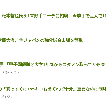
、松本哲也氏を1軍野手コーチに招聘 今季まで巨人で1
伊藤大海、侍ジャパンの強化試合出場を辞退
手)『甲子園優勝と大学1年春からスタメン取ってから東都で
ースちゃんねる
『真っすぐは155キロも出てれば十分。重要なのは制球と
スタジアム