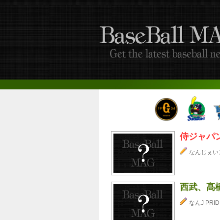
侍ジャパ
なんじぇい
西武、髙
なんJ PRID