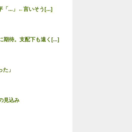
.」←言いそう[...]
待。支配下も遠く[...]
った」
の見込み