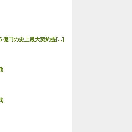
円の史上最大契約提[...]
戦
戦