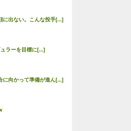
出ない。こんな投手[...]
ラーを目標に[...]
向かって準備が進ん[...]
ｗ