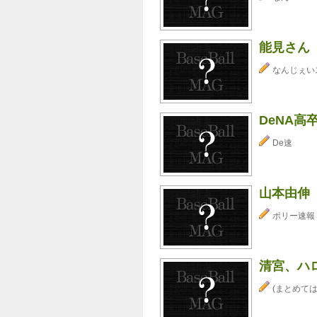
能見さん
なんじぇい
DeNA高
De速
山本由伸
ポリー速報
清宮、ハ
(まとめては