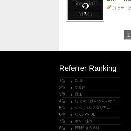
(まとめては
1
Referrer Ranking
1位
De速
2位
やみ速
3位
鷹速
4位
(まとめては)いかんのか？
5位
なんじぇいスタジアム
6位
なんJ PRIDE
7位
ポリー速報
8位
日刊やきう速報