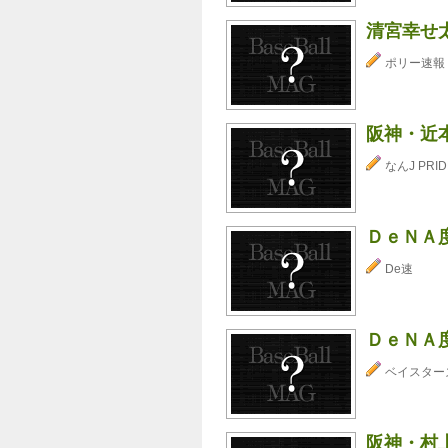
清宮幸せ
ポリー速報
阪神・近
なんJ PRID
ＤｅＮＡ
De速
ＤｅＮＡ
ベイスター
阪神・村