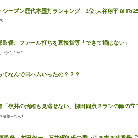
シーズン歴代本塁打ランキング 2位:大谷翔平 8HR(25
WS
部監督、ファール打ちを直接指導「できて損はない」
)いかんのか？
ってなんで日ハムいったの？？？
督「嶺井の活躍も見逃せない」柳田同点２ランの陰の立
ズ速報＠なんJ
新2軍監督・村田修一 石井琢朗氏の思い引き継ぎ背番号「