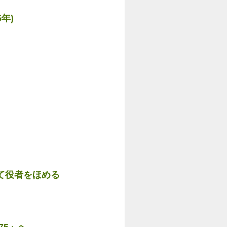
年)
て役者をほめる
75」へ