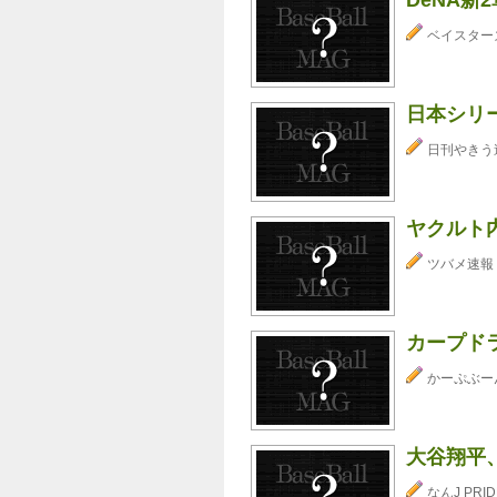
ベイスター
日本シリ
日刊やきう
ヤクルト
ツバメ速報
カープドラ
かーぷぶーん⊂
大谷翔平
なんJ PRID