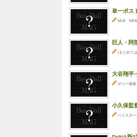
単一ポスト
MLB NE
巨人・阿
(まとめては
大谷翔平
ポリー速報
小久保監
ベイスター
DeNA