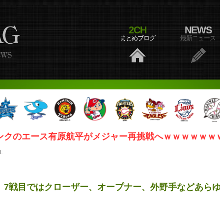
2CH
NEWS
まとめブログ
最新ニュース
ンクのエース有原航平がメジャー再挑戦へｗｗｗｗｗｗ
E
、7戦目ではクローザー、オープナー、外野手などあら