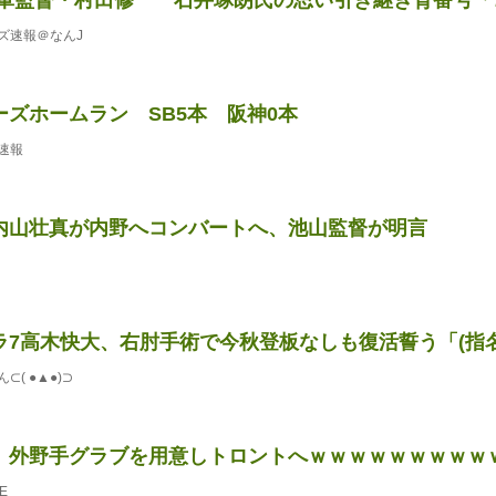
ズ速報＠なんJ
ーズホームラン SB5本 阪神0本
速報
内山壮真が内野へコンバートへ、池山監督が明言
7高木快大、右肘手術で今秋登板なしも復活誓う「(指名され
( ●▲●)⊃
、外野手グラブを用意しトロントへｗｗｗｗｗｗｗｗｗ
E