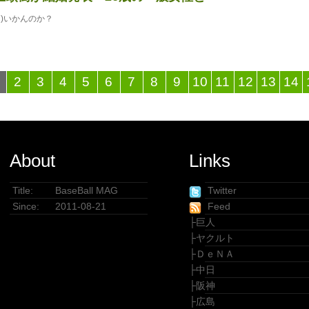
)いかんのか？
2
3
4
5
6
7
8
9
10
11
12
13
14
About
Links
Title:
BaseBall MAG
Twitter
Since:
2011-08-21
Feed
├
巨人
├
ヤクルト
├
ＤｅＮＡ
├
中日
├
阪神
├
広島