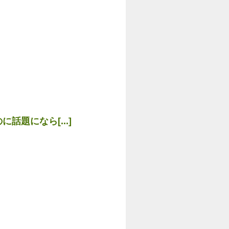
』
話題になら[...]