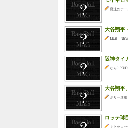
鷹速@ホー
大谷翔平
MLB NE
阪神タイ
なんJ PRID
大谷翔平
ポリー速報
ロッテ球
まとめロッ