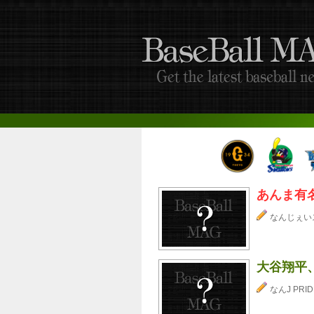
あんま有
なんじぇい
大谷翔平、
なんJ PRID