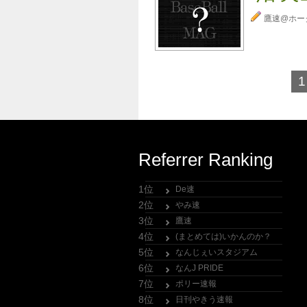
鷹速@ホー
1
Referrer Ranking
1位
De速
2位
やみ速
3位
鷹速
4位
(まとめては)いかんのか？
5位
なんじぇいスタジアム
6位
なんJ PRIDE
7位
ポリー速報
8位
日刊やきう速報