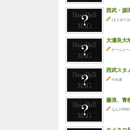
西武・源
(まとめては
大瀬良大
かーぷぶーん⊂
西武スタメ
やみ速
藤浪、青
なんJ PRID
モイネロ