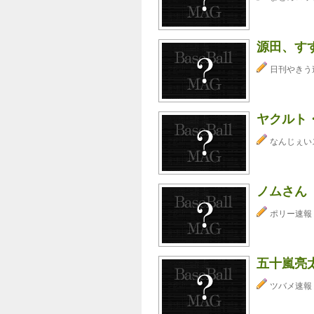
源田、す
日刊やきう
ヤクルト
なんじぇい
ノムさん
ポリー速報
五十嵐亮
ツバメ速報