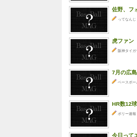
佐野、フ
ってなんじ
虎ファン
阪神タイガ
7月の広島
ベースボー
HR数12
ポリー速報
今日って