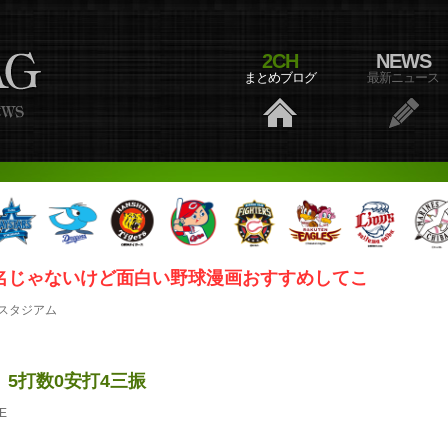
2CH
NEWS
まとめブログ
最新ニュース
名じゃないけど面白い野球漫画おすすめしてこ
スタジアム
5打数0安打4三振
E