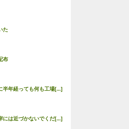
いた
配布
年経っても何も工場[...]
は近づかないでくだ[...]