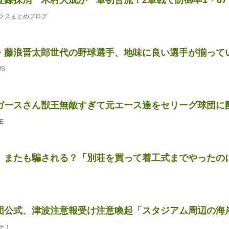
クスまとめブログ
・藤浪晋太郎世代の野球選手、地味に良い選手が揃って
WS
ガースさん獣王無敵すぎて元エース達をセリーグ球団に
E
、またも騙される？「別荘を買って着工式までやったのに半
団公式、津波注意報受け注意喚起「スタジアム周辺の海岸に
テ！