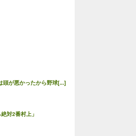
が悪かったから野球[...]
ら絶対2番村上」