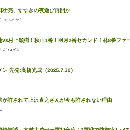
田壮亮、すすきの夜遊び再開か
)いかんのか？
地vs村上頌樹！秋山1番！羽月2番セカンド！林8番ファ
( ●▲●)⊃
ン 先発:高橋光成（2025.7.30）
柳が許されて上沢直之さんが今も許されない理由
E
登録抹消 木村大成が一軍初合流！2軍戦で防御率1・67