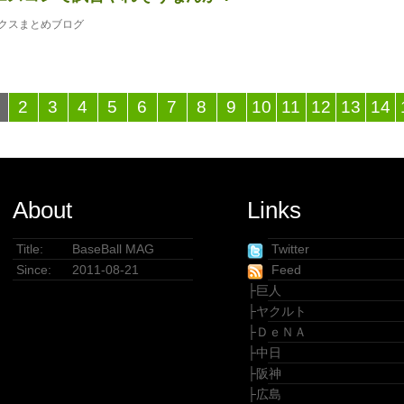
クスまとめブログ
2
3
4
5
6
7
8
9
10
11
12
13
14
About
Links
Title:
BaseBall MAG
Twitter
Since:
2011-08-21
Feed
├
巨人
├
ヤクルト
├
ＤｅＮＡ
├
中日
├
阪神
├
広島