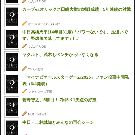
なんJ PRIDE
カープvsオリックス田嶋大樹の対戦成績！5年連続の対戦
かーぷぶーん⊂( ●▲●)⊃
中日高橋周平(14年目31歳)「パワーないです。足遅いで
す。野球脳欠落してます」[...]
なんJ PRIDE
ヤクルト、茂木もベンチからいなくなる
ツバメ速報
「マイナビオールスターゲーム2025」ファン投票中間発
表（6/4発表）
ファイターズ王国
菅野智之、5勝目！ 7回5Ｋ1失点の好投
MLB NEWS
中日・上林誠知とみんなの再会シーン