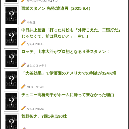
かーぷぶーん⊂( ●▲●)⊃
西武スタメン 先発:渡邉勇（2025.6.4）
やみ速
中日井上監督「打った村松も『外野こえた。二塁打だ』
じゃなくて、前は見ないと」←村[...]
なんJ PRIDE
ロッテ、山本大斗がプロ初となる４番スタメン！
まとめロッテ！
「大谷効果」で伊藤園のアメリカでの利益が324%増
MLB NEWS
チュニー高橋周平がホームに帰って来なかった理由
なんJ PRIDE
菅野智之、7回1失点90球