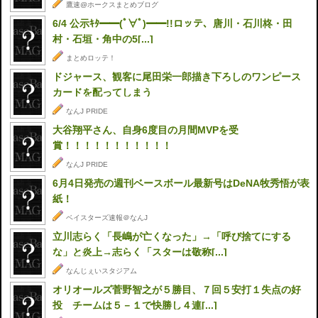
鷹速@ホークスまとめブログ
6/4 公示ｷﾀ━━(ﾟ∀ﾟ)━━!!ロッテ、唐川・石川柊・田
村・石垣・角中の5[...]
まとめロッテ！
ドジャース、観客に尾田栄一郎描き下ろしのワンピース
カードを配ってしまう
なんJ PRIDE
大谷翔平さん、自身6度目の月間MVPを受
賞！！！！！！！！！！！
なんJ PRIDE
6月4日発売の週刊ベースボール最新号はDeNA牧秀悟が表
紙！
ベイスターズ速報＠なんJ
立川志らく「長嶋が亡くなった」→「呼び捨てにする
な」と炎上→志らく「スターは敬称[...]
なんじぇいスタジアム
オリオールズ菅野智之が５勝目、７回５安打１失点の好
投 チームは５－１で快勝し４連[...]