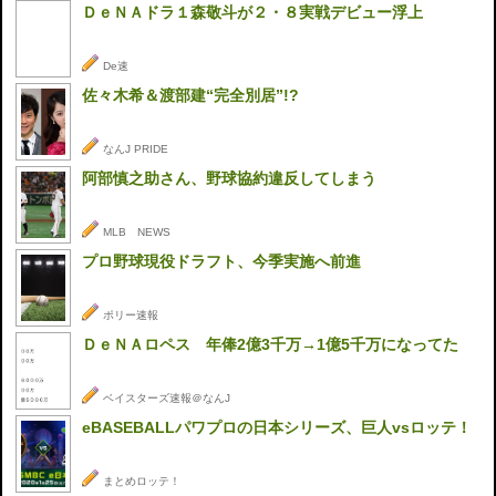
ＤｅＮＡドラ１森敬斗が２・８実戦デビュー浮上
De速
佐々木希＆渡部建“完全別居”!?
なんJ PRIDE
阿部慎之助さん、野球協約違反してしまう
MLB NEWS
プロ野球現役ドラフト、今季実施へ前進
ポリー速報
ＤｅＮＡロペス 年俸2億3千万→1億5千万になってた
ベイスターズ速報＠なんJ
eBASEBALLパワプロの日本シリーズ、巨人vsロッテ！
まとめロッテ！