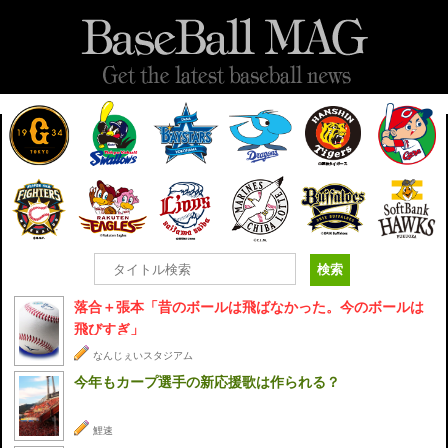
落合＋張本「昔のボールは飛ばなかった。今のボールは
飛びすぎ」
なんじぇいスタジアム
今年もカープ選手の新応援歌は作られる？
鯉速