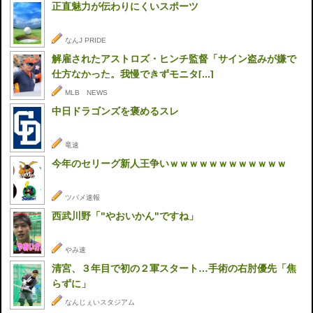
正直魅力が伝わりにくいスポーツ
なんJ PRIDE
解雇されたアストロズ・ヒンチ監督「サイン盗みが嫌で
仕方なかった。我慢できずモニタ[...]
MLB NEWS
中日ドラゴンズを褒めるスレ
竜速
今年のセリーグ新人王争いｗｗｗｗｗｗｗｗｗｗｗｗ
ツバメ速報
西武川野「"やおいかん"ですね」
やみ速
清宮、３年目で初の２軍スタート…手術の右肘優先「焦
らずに」
なんじぇいスタジアム